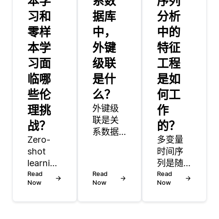
本学
系数
序列
习和
据库
分析
零样
中，
中的
本学
外键
特征
习面
级联
工程
临哪
是什
是如
些伦
么？
何工
理挑
外键级
作
联是关
战？
的？
系数据
Zero-
多变量
库中的
shot
时间序
一个特
learning
列是随
性，有
(ZSL) 是
Read
Read
时间记
Read
助于维
Now
Now
Now
一种强
录的数
护当两
大的方
据点的
个表通
法，允
集合，
过外键