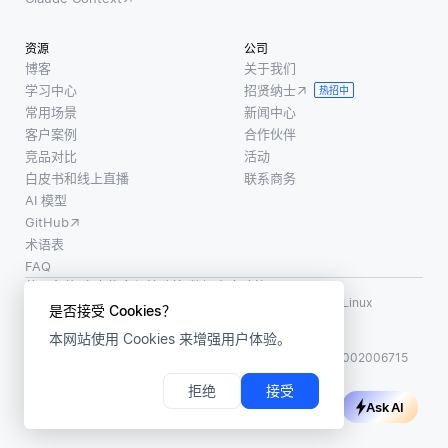
对用于
用。例
许在父
描述看
如，如
表中所
资源
公司
不见的
果您正
做的更
博客
关于我们
类的语
在分析
学习中心
招贤纳士
改自动
热招中
义表示
股票市
常用场景
新闻中心
反映在
的质量
场，您
客户案例
合作伙伴
子表
的依
可能会
竞品对比
活动
中，特
白皮书和线上直播
联系商务
赖。如
同时查
别是在
AI 模型
果描述 (
看股票
更新和
GitHub
价格，
删除操
术语表
交易量
作时。
FAQ
和市场
这一功
使用条款
·
个人信息保护政策
·
数据安全政策
指数等
LF AI、LF AI & Data、Milvus，以及相关的开源项目名称为 Linux
能确
是否接受 Cookies？
Foundation 所有商标
变量。
本网站使用 Cookies 来增强用户体验。
版权所有 ©2026 上海赜睿信息科技有限公司保留所有权利
ICP 备案:
沪ICP备2023014543号-1
沪公网安备31011002006715
拒绝
接受
Ask AI