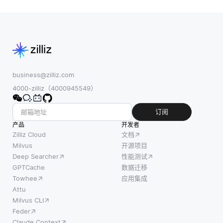
许模型
其中同
关系连
对他们
时观察
接时的
在训练
到多个
引用完
过程中
变量或
整性。
从未见
特征。
当定义
过的课
与跟踪
外键约
程进行
单个变
business@zilliz.com
束时，
预测。
量的单
4000-zilliz（4000945549）
它指定
但是，
变量时
一个表
开发人
间序列
订阅
（子
员在实
不同，
产品
表）引
开发者
现此技
多变量
Zilliz Cloud
文档
用另一
术时应
时间序
Milvus
开源项目
个表
Deep Searcher
性能测试
该注意
列可以
（父
GPTCache
数据迁移
几个常
揭示不
表）中
Towhee
应用集成
见的陷
同变量
的主
Attu
阱。一
之间的
键。级
Milvus CLI
个关键
关系和
联外键
Feder
问题是
相互作
操作允
Claude Context