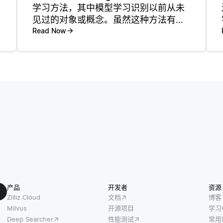
学习方法，其中模型学习识别以前从未
见过的对象或概念。虽然这种方法有利
于减少对标记数据的需求，但它也带来
Read Now
了几个关键挑战。一个主要的挑战是依
赖于用于表示看不见的类的语义嵌入的
质量。例如
产品
开发者
资源
Zilliz Cloud
文档
博客
Milvus
开源项目
学习
Deep Searcher
性能测试
常用