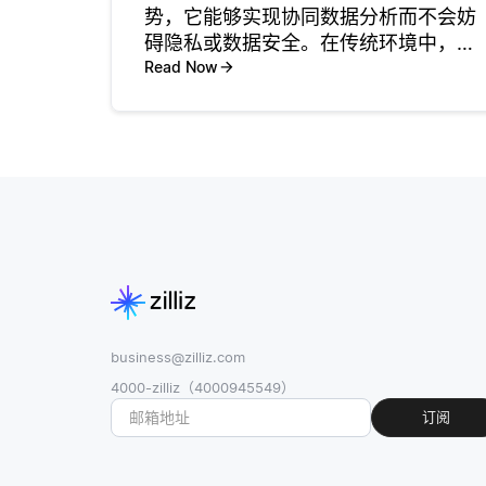
势，它能够实现协同数据分析而不会妨
碍隐私或数据安全。在传统环境中，需
要将来自不同机器或传感器的数据集中
Read Now
到一个地方进行分析。然而，这可能会
引发隐私担忧和监管问题。通过联邦学
习，每台机器可以使用其本地数据训练
模型
business@zilliz.com
4000-zilliz（4000945549）
订阅