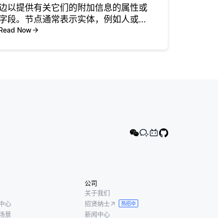
边以提供有关它们的附加信息的属性或
字段。节点通常表示实体，例如人或产
品，而边表示这些节点之间的关系，例
Read Now
如 “friends_与” 或 “已购买”。属性可以
采用各种形式，如字符串、数字或日
期，它们有助于向节点
公司
关于我们
中心
招贤纳士
热招中
场景
新闻中心