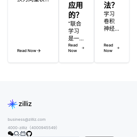
应用
法？
示来与机器
学习模型集
的？
学习
成，然后将
卷积
"联合
其用于高效
神经
学习
的相似性搜
网络
是一
索。集成从
(cnn)
种机
Read
Read
选择能够生
对于
Read Now
Now
Now
器学
成嵌入的适
任何
习方
当机器学习
从事
法，
模型开始。
计算
允许
对于文本数
机视
多个
据，经常使
觉工
医疗
用
作的
机构
Word2Vec、
人来
合作
GloVe或
说都
改进
BERT等模
是必
预测
business@zilliz.com
型，而卷积
不可
模
4000-zilliz（4000945549）
神经网络
少
型，