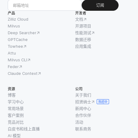
(cnn) (如
的，
同时
订阅
VGG或R
因为
保持
产品
开发者
它们
患者
Zilliz Cloud
文档
是大
数据
Milvus
开源项目
多数
Deep Searcher
性能测试
的私
现代
GPTCache
数据迁移
密
视觉
Towhee
应用集成
性。
应用
Attu
每家
Milvus CLI
的支
医院
Feder
柱。
或诊
Claude Context
Cnn擅
所利
长通
用其
资源
公司
过卷
自身
博客
关于我们
积和
数据
学习中心
招贤纳士
热招中
池化
在本
常用场景
新闻中心
操作
地训
客户案例
合作伙伴
捕获
练模
竞品对比
活动
图像
白皮书和线上直播
联系商务
型，
中的
AI 模型
而不