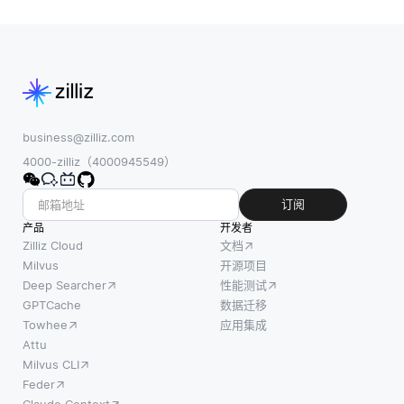
了开发
本高度推
务，流
人员与
荐的书是
媒体服
大型数
Richard
务和新
据集交
Hartley和
闻门户
互和处
Andrew
等平
理的方
Zisserman
台，以
式。通
business@zilliz.com
的《计算
增强用
过提供
4000-zilliz（4000945549）
机视觉中
户参与
一套明
的多视图
度。 系
确定义
订阅
几何》。
统收集
的接
产品
开发者
虽然不是
关于用
口，
Zilliz Cloud
文档
严格专注
户的数
API使
Milvus
开源项目
于机器人
据，诸
Deep Searcher
性能测试
得应用
技术，但
如浏览
GPTCache
数据迁移
程序可
本书提供
历史、
Towhee
应用集成
以与数
了3
过去的
Attu
据存储
Milvus CLI
交互或
和处理
Feder
人口统
系统进