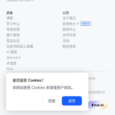
Claude Context
计信
行通
息。处
信，而
资源
公司
理该数
无需了
博客
关于我们
据以生
解底层
学习中心
招贤纳士
热招中
成捕获
基础设
常用场景
新闻中心
其偏好
施的复
客户案例
合作伙伴
的用户
杂性。
竞品对比
活动
简档或
白皮书和线上直播
联系商务
这使得
嵌入。
AI 模型
开发人
GitHub
员更容
术语表
易将大
FAQ
数据功
使用条款
·
个人信息保护政策
·
数据安全政策
能集成
LF AI、LF AI & Data、Milvus，以及相关的开源项目名称为 Linux
是否接受 Cookies？
Foundation 所有商标
到他们
本网站使用 Cookies 来增强用户体验。
版权所有 ©2026 上海赜睿信息科技有限公司保留所有权利
的
ICP 备案:
沪ICP备2023014543号-1
沪公网安备31011002006715
拒绝
接受
Ask AI