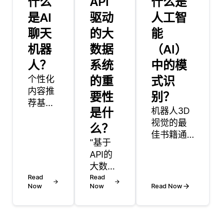
什么
API
什么是
是AI
驱动
人工智
聊天
的大
能
机器
数据
（AI）
人？
系统
中的模
个性化
的重
式识
内容推
要性
别？
荐基于
是什
机器人3D
用户的
视觉的最
偏好、
么？
佳书籍通
行为或
"基于
常是涵盖
背景向
API的
机器人背
用户建
大数据
景下3D视
议相关
Read
系统的
Read
觉的理论
项目。
Now
Now
Read Now
重要性
基础和实
它广泛
在于它
际应用的
用于电
们简化
书籍。一
子商