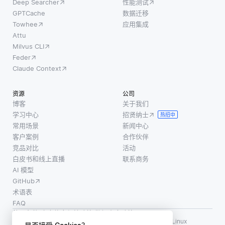
水平，并
Deep Searcher
性能测试
突出可能
GPTCache
数据迁移
Towhee
应用集成
Attu
Milvus CLI
Feder
Claude Context
资源
公司
博客
关于我们
学习中心
招贤纳士
热招中
常用场景
新闻中心
客户案例
合作伙伴
竞品对比
活动
白皮书和线上直播
联系商务
AI 模型
GitHub
术语表
FAQ
使用条款
·
个人信息保护政策
·
数据安全政策
LF AI、LF AI & Data、Milvus，以及相关的开源项目名称为 Linux