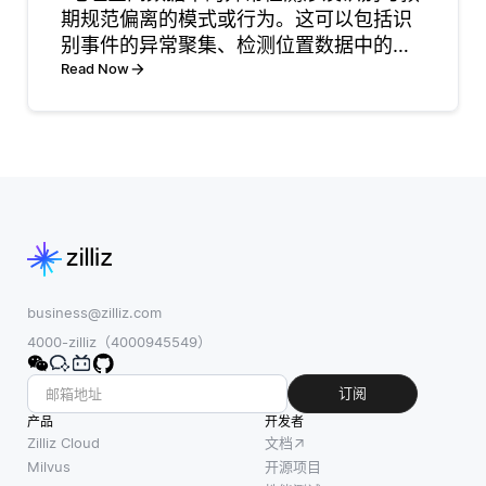
力
期规范偏离的模式或行为。这可以包括识
的可测量
别事件的异常聚集、检测位置数据中的异
洞察。通
常值，或发现可能表明问题的变化，例如
Read Now
过运行基
欺诈、环境危险或未经授权的访问。对于
准测试，
开发者而言，理解如何实现这些方法对于
开发者可
构建能够有效监控和分析
以模拟不
同的工作
负载和用
户交互，
收集响应
时间、事
务吞吐量
business@zilliz.com
和资源利
4000-zilliz（4000945549）
用率的数
据。这些
订阅
数据有助
产品
开发者
于识别当
Zilliz Cloud
文档
前的性能
Milvus
开源项目