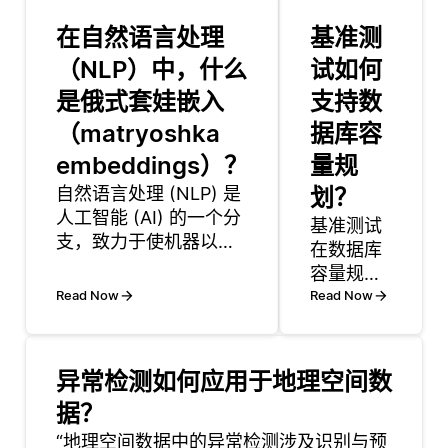
在自然语言处理
基准测
（NLP）中，什么
试如何
是俄式套娃嵌入
支持数
（matryoshka
据库容
embeddings）？
量规
自然语言处理 (NLP) 是
划？
人工智能 (AI) 的一个分
基准测试
支，致力于使机器以有
在数据库
意义的方式理解，解释
容量规划
和生成人类语言。它将
Read Now
中扮演着
Read Now
计算语言学与机器学习
至关重要
技术相结合，以处理和
的角色，
分析文本或语音数据。
提供了数
异常检测如何应用于地理空间数
NLP的目标是通过允许
据库系统
机器与人类自然交互来
据？
在各种条
弥合人类沟通和机器能
“地理空间数据中的异常检测涉及识别与预
件下性能