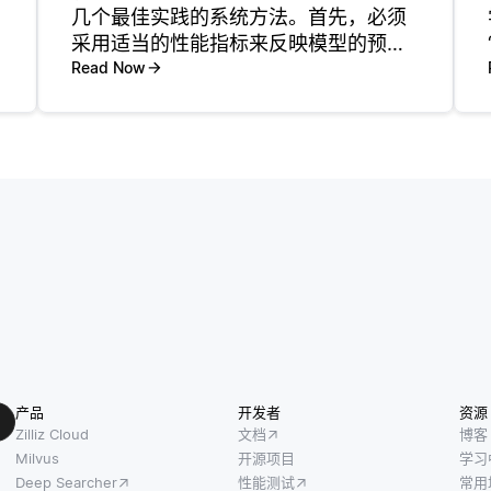
几个最佳实践的系统方法。首先，必须
采用适当的性能指标来反映模型的预测
准确性。时间序列的一些常用度量包括
Read Now
平均绝对误差 (MAE) 、均方误差 (MSE)
和均方根误差 (RMSE)。这些度量中的
每一个都有其优
产品
开发者
资源
Zilliz Cloud
文档
博客
Milvus
开源项目
学习
Deep Searcher
性能测试
常用