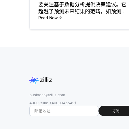
要关注基于数据分析提供决策建议。它
超越了预测未来结果的范畴，如预测分
析所做的那样，建议采取具体行动以实
Read Now
现期望的结果。这涉及使用优化、模拟
和决策分析等各种技术，帮助企业在复
杂情境中选择最佳行动方案。例如，一
business@zilliz.com
4000-zilliz（4000945549）
订阅