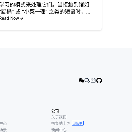
学习的模式来处理它们。当接触到诸如
“踢桶” 或 “小菜一碟” 之类的短语时，他
们会根据它们在训练数据中出现的上下
Read Now
文将这些表达与其预期含义相关联。例
如，如果周围的上下文支持这种含义，
LLM可以将 “ki
公司
关于我们
中心
招贤纳士
热招中
场景
新闻中心