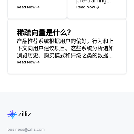
pre-training
而，在工业预测
Read Now
Transformer) 专
Read Now
性维护的背景
注于通过预测序
下，其重要性在
列中的下一个标
于保护从设备传
记来生成文本，
感器和设备收集
稀疏向量是什么？
使其对于写作、
的数据。预测性
产品推荐系统根据用户的偏好，行为和上
总结和问答等任
维护在很大程度
下文向用户建议项目。这些系统分析诸如
务非常有效。它
上依赖于对这些
浏览历史、购买模式和评级之类的数据，
是仅解码器模
数据的分析，以
以预测哪些用户可能会感兴趣或有用。 常
Read Now
型，这意味着它
防止设备故障的
见的方法包括协同过滤，它识别相似用户
以单向方式处理
发生。通过使用
之间的模式，以及基于内容的过滤，它建
输入并生成输
SSL，组织可
议与用户交互过的项目
出，在预测下一
个时
business@zilliz.com