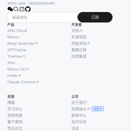
4000-zilliz（4000945549）
订阅
产品
开发者
Zilliz Cloud
文档
Milvus
开源项目
Deep Searcher
性能测试
GPTCache
数据迁移
Towhee
应用集成
Attu
Milvus CLI
Feder
Claude Context
资源
公司
博客
关于我们
学习中心
招贤纳士
热招中
常用场景
新闻中心
客户案例
合作伙伴
竞品对比
活动