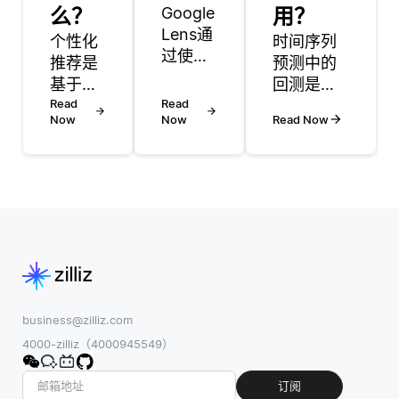
么？
Google
用？
Lens通
个性化
时间序列
过使用
推荐是
预测中的
AI和计
基于用
回测是一
算机视
户的个
Read
Read
种通过将
觉算法
Now
Now
Read Now
人偏
其应用于
分析图
好、行
历史数据
像来识
为和特
来评估预
别对
征提供
测模型性
象，文
给用户
能的方
本或场
的建
法。主要
景。它
议。它
目标是查
采用在
旨在通
看模型在
大型数
过提供
预测过去
据集上
专门针
事件方面
business@zilliz.com
训练的
对用户
的表现。
4000-zilliz（4000945549）
深度学
兴趣或
此过程涉
习模型
需求量
及将历史
订阅
来识别