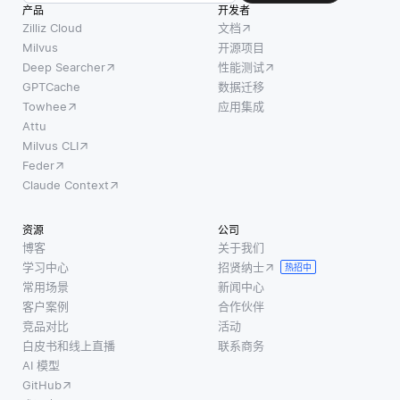
身定制
数据分为
产品
开发者
输入图
的内
两部分: 用
Zilliz Cloud
文档
像中的
容，产
于创建模
Milvus
开源项目
模式和
Deep Searcher
性能测试
品或服
型的训练
特征。
GPTCache
数据迁移
务来增
集和用于
一旦被
Towhee
应用集成
强用户
评估其预
处理，
Attu
体验。
测能力的
Milvus CLI
系统提
这通常
测试集。
Feder
供上下
是通过
通过将模
Claude Context
文信
分析从
型的预测
息，诸
用户过
值与测试
资源
公司
如识别
去的交
集中的实
博客
关于我们
用于在
互中收
际观测
学习中心
招贤纳士
热招中
线购物
集的数
常用场景
新闻中心
的产
据来实
客户案例
合作伙伴
品、翻
现的，
竞品对比
活动
译文本
白皮书和线上直播
联系商务
例如他
或从名
AI 模型
们的浏
片提取
GitHub
览历