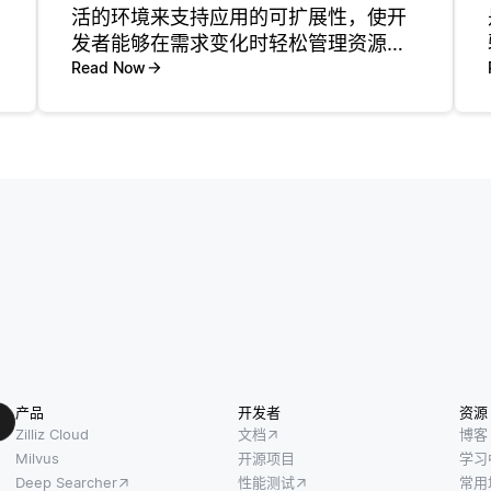
活的环境来支持应用的可扩展性，使开
发者能够在需求变化时轻松管理资源分
配和应用性能。这意味着应用的容量和
Read Now
能力可以在不对底层基础设施进行重大
改动的情况下增长。使用PaaS，开发者
可以更多地专注于编码，而不必
产品
开发者
资源
Zilliz Cloud
文档
博客
Milvus
开源项目
学习
Deep Searcher
性能测试
常用