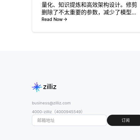
量化、知识提炼和高效架构设计。修剪
删除了不太重要的参数，减少了模型大
小以及训练和推理所需的计算次数。例
Read Now
如，基于稀疏性的修剪侧重于仅保留最
重要的权重。 量化降低了数值精度，例
如使用8位整数而不是32位浮
business@zilliz.com
4000-zilliz（4000945549）
订阅