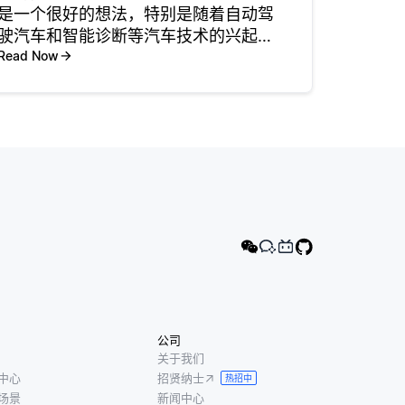
是一个很好的想法，特别是随着自动驾
驶汽车和智能诊断等汽车技术的兴起。
这个交叉点通常被称为汽车软件工程或
Read Now
汽车机电一体化。 应用包括为发动机控
制单元 (ecu) 开发软件，设计自动驾驶
系统，以及创建实时分析车
公司
关于我们
中心
招贤纳士
热招中
场景
新闻中心