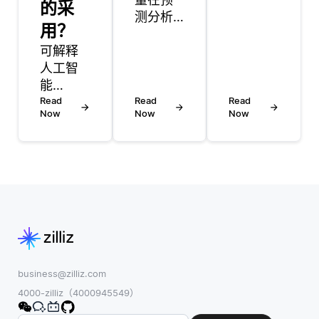
的采
种通过
测分析
用？
分散在
中起着
多个服
可解释
至关重
务器或
人工智
要的作
节点上
能
用，因
的键值
（XAI）
Read
为它直
Read
Read
对系统
Now
Now
Now
研究面
接影响
管理数
临几个
算法所
据的数
显著的
做预测
据库。
挑战，
的准确
在这种
这些挑
性和可
设置
战阻碍
靠性。
中，每
了其广
预测分
一项数
泛采用
析依赖
据作为
和有效
于历史
一个值
性。一
数据来
business@zilliz.com
存储，
个主要
识别可
4000-zilliz（4000945549）
并与一
问题是
以指导
个唯一