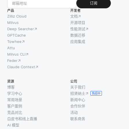
AI系统
未来结
订阅
的键关
中使用
果的模
产品
开发者
联，以
模型的
式和趋
Zilliz Cloud
文档
便于检
复杂
势。如
Milvus
开源项目
索。分
Deep Searcher
性能测试
性，尤
果数据
布式的
GPTCache
数据迁移
其是深
存在缺
特点意
Towhee
应用集成
度学习
陷—由
味着数
Attu
模型。
于收集
Milvus CLI
据并不
这些模
错误、
Feder
集中存
型往往
不一致
Claude Context
放于单
运作如
或缺失
一位
“黑箱”，
值—预
资源
公司
置，而
即使是
测可能
博客
关于我们
是分布
经验丰
会导致
学习中心
招贤纳士
热招中
在各个
富的开
误导性
常用场景
新闻中心
节点
发者也
的决
客户案例
合作伙伴
上，这
难以理
策。例
竞品对比
活动
提高了
白皮书和线上直播
联系商务
解它们
如，如
可用
AI 模型
是如何
果一个