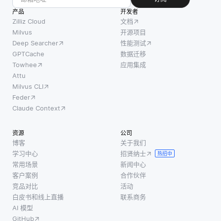
力的设
部分进行掩
然行为
产品
开发者
备可以
蔽，并让模
来改善
Zilliz Cloud
文档
独立于
型预测缺失
资源管
Milvus
开源项目
Deep Searcher
性能测试
云计算
的部
理、负
GPTCache
数据迁移
资源运
载均衡
Towhee
应用集成
行，从
和数据
Attu
而使它
处理。
Milvus CLI
们能够
群体智
Feder
在没有
能使系
Claude Context
持续互
统能够
联网连
通过协
资源
公司
接的情
调协同
博客
关于我们
况下工
工作，
学习中心
招贤纳士
热招中
作。例
而不是
常用场景
新闻中心
如，安
依赖单
客户案例
合作伙伴
全摄像
一控制
竞品对比
活动
白皮书和线上直播
联系商务
头可以
点，从
AI 模型
实时分
而提高
GitHub