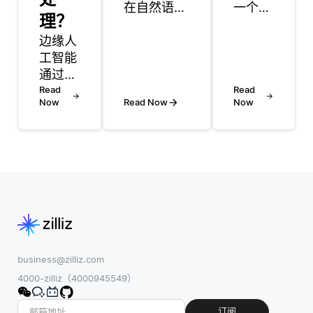
在自然语言
一个受
理？
处理
到社会
边缘人
（NLP）中
生物
工智能
是一种方
（如蚂
通过在
法，通过从
蚁、蜜
数据生
Read
未标记的数
蜂和鸟
Read
Now
Read Now
Now
成地点
据中生成自
类）集
进行数
己的监督来
体行为
据分析
训练模型，
启发的
和决
而不是依赖
概念。
策，支
于每个输入
在云计
持离线
都有相应输
算中，
的人工
出的标记数
它指的
智能处
据集。自监
是使用
理。这
督学习生成
去中心
意味
模型可以学
化系
business@zilliz.com
着，配
习的任务，
统，通
4000-zilliz（4000945549）
备人工
通常涉及对
过模仿
智能能
输入数据的
这些自
订阅