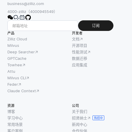
business@zilliz.com
4000-zilliz（4000945549）
订阅
产品
开发者
Zilliz Cloud
文档
Milvus
开源项目
Deep Searcher
性能测试
GPTCache
数据迁移
Towhee
应用集成
Attu
Milvus CLI
Feder
Claude Context
资源
公司
博客
关于我们
学习中心
招贤纳士
热招中
常用场景
新闻中心
客户案例
合作伙伴