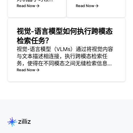
个性化营销，从
产生了显著影
Read Now
Read Now
而更全面地理解
响，促进了合
消费者的偏好和
作、提高了可达
行为。这种方法
性并推动了创
视觉-语言模型如何执行跨模态
使企业能够以更
新。这些比赛为
有效地与客户独
检索任务？
个人和团队提供
特兴趣相共鸣的
了一个展示技能
视觉-语言模型（VLMs）通过将视觉内容
定制内容来锁定
的平台，让他们
与文本描述相连接，执行跨模态检索任
目标客户。例
利用自动化机器
务，使得在不同模态之间无缝检索信息成
如，通过分析社
学习技术解决现
为可能。本质上，当给定一张图像时，这
Read Now
交媒体帖子（文
实世界中的问
些模型可以找到描述该图像内容的相关文
本）、产品图像
题。通过这样
本文件。相反，当提供一段文本时，它们
（视
做，比赛鼓励分
可以识别出以视觉方式呈
享多样化的方法