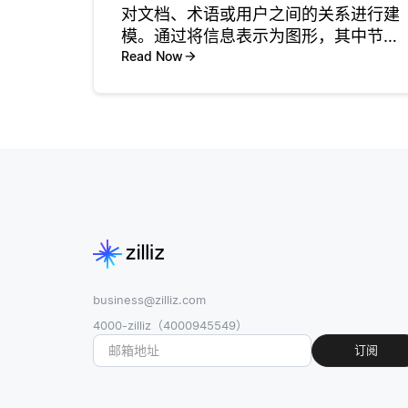
对文档、术语或用户之间的关系进行建
模。通过将信息表示为图形，其中节点
表示实体，边表示关系，这些方法可以
Read Now
有效地捕获数据内的结构和依赖关系。
例如，在web搜索中，像PageRank这
样的链接分析算法将w
business@zilliz.com
4000-zilliz（4000945549）
订阅