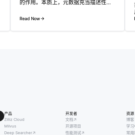
的作用。本质上，元数据充当描述性
层，帮助用户理解数据元素的上下文、
起源和关系。此附加信息对于确保用户
Read Now
可以有效地搜索，导航和利用知识图至
关重要。例如，如果知识图包含关于各
个城
产品
开发者
资源
Zilliz Cloud
文档
博客
Milvus
开源项目
学习
Deep Searcher
性能测试
常用