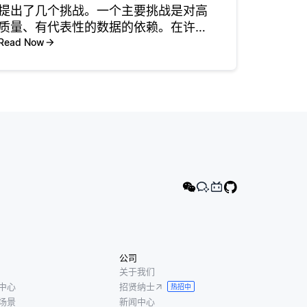
提出了几个挑战。一个主要挑战是对高
质量、有代表性的数据的依赖。在许多
情况下，开发人员可能无法访问他们想
Read Now
要分类的每个类的足够数据样本，这使
得难以有效地训练模型。例如，在医学
诊断中，罕见疾病可能有很少的记录病
例
公司
关于我们
中心
招贤纳士
热招中
场景
新闻中心