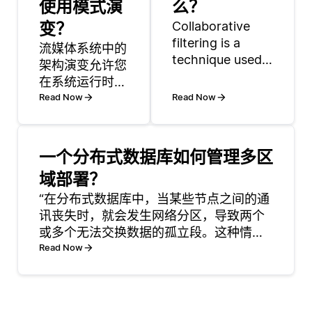
使用模式演
么？
变？
Collaborative
filtering is a
流媒体系统中的
technique used
架构演变允许您
in
在系统运行时处
recommendation
理数据结构的变
Read Now
Read Now
systems to
化。这点非常重
predict user
要，因为数据源
preferences
可能会因为业务
一个分布式数据库如何管理多区
based on past
需求的变化、更
域部署？
interact
新的数据处理方
法或数据本身的
“在分布式数据库中，当某些节点之间的通
修改而随着时间
讯丧失时，就会发生网络分区，导致两个
演变。在实施架
或多个无法交换数据的孤立段。这种情况
构演变时，设计
会显著影响数据库的一致性。当节点发生
Read Now
系统以兼容向后
分区时，有些节点可能继续接受写操作，
和向前的兼容性
而其他节点则无法执行写操作。这种差异
至关重要。这意
导致数据库的不同段拥有