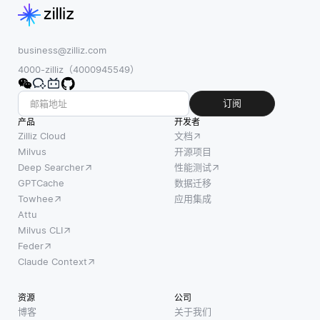
显著影
选，但
象（如
响视觉
OpenCV通
表和记
算法的
过为图像
录）的
business@zilliz.com
性能。
过程。
4000-zilliz（4000945549）
从高维
这一过
数据中
程旨在
订阅
提取有
提高数
产品
开发者
意义的
据的可
Zilliz Cloud
文档
特征并
用性、
Milvus
开源项目
确保在
Deep Searcher
性能测试
确保容
不同条
GPTCache
数据迁移
错能
件下的
Towhee
应用集成
力，并
鲁棒性
Attu
改善性
Milvus CLI
需要先
能。当
Feder
进的技
对一个
Claude Context
术，例
节点上
如深度
的数据
资源
公司
学习。
进行更
博客
关于我们
此外，