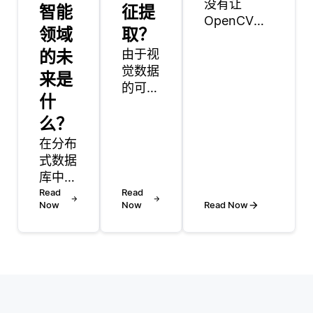
没有让
智能
征提
OpenCV过
领域
取？
时。
的未
由于视
OpenCV仍
觉数据
然广泛用于
来是
的可变
图像预处
什
性和模
理，基本计
么？
糊性，
算机视觉操
计算机
作以及将传
在分布
视觉问
统技术与深
式数据
题非常
度学习管道
库中，
复杂。
集成等任
复制是
Read
Read
诸如照
务。 虽然像
Now
Now
Read Now
指在多
明、遮
TensorFlow
个节点
挡、透
和PyTorch
或服务
视失真
这样的深度
器之间
和背景
学习框架是
复制和
杂波等
构建和训练
维护数
因素会
模型的首
据库对