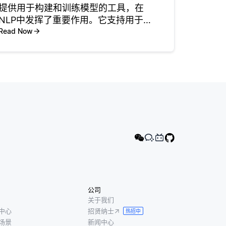
提供用于构建和训练模型的工具，在
NLP中发挥了重要作用。它支持用于文
本分类、机器翻译和文本摘要等任务的
Read Now
神经网络。TensorFlow处理大型数据集
和跨硬件扩展的能力使其非常适合训练
复杂的NLP模型
公司
关于我们
中心
招贤纳士
热招中
场景
新闻中心