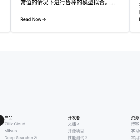
常值的情况下进行鲁棒的模型拟合。它
通过迭代地选择数据点的随机子集并将
模型拟合到它们来工作。 例如，在图像
Read Now
拼接或3D重建等任务中，RANSAC有助
于估计单应性或基
产品
开发者
资源
Zilliz Cloud
文档
博客
Milvus
开源项目
学习
Deep Searcher
性能测试
常用