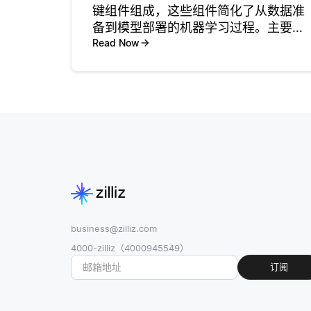
键组件组成，这些组件简化了从数据准
备到模型部署的机器学习过程。主要组
件包括数据预处理、特征工程、模型选
Read Now
择、超参数调优和模型评估。每个组件
在确保机器学习模型既准确又高效方面
发挥着至关重要的作用。 数据
business@zilliz.com
4000-zilliz（4000945549）
订阅