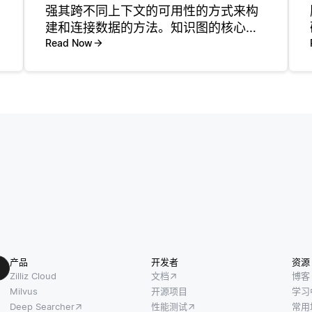
强其跨不同上下文的可用性的方式来构
建和连接数据的方法。知识图的核心是
由节点 (实体) 和边缘 (关系) 组成，它们
Read Now
表示这些实体是如何相关的。在链接数
据模型中，这些实体通过全局唯一标识
符连接，通常使用uri
产品
开发者
资源
Zilliz Cloud
文档
博客
Milvus
开源项目
学习
Deep Searcher
性能测试
常用