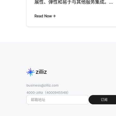
展性、弹性和易于与其他服务集成。首
先，您应该采用微服务方法，将不同的
数据服务（如数据库、分析引擎和托管
Read Now
数据湖）视为独立组件。每个服务可以
单独部署和管理，使您能够更新或扩展
它们
business@zilliz.com
4000-zilliz（4000945549）
订阅