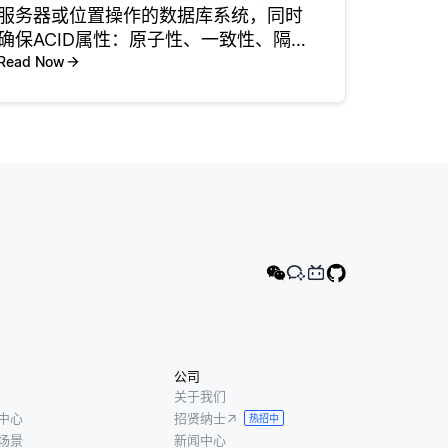
服务器或位置操作的数据库系统，同时
确保ACID属性：原子性、一致性、隔离
性和持久性。这些属性对于可靠地管理
Read Now
事务至关重要。在分布式环境中，即使
数据分布在不同节点上，该系统仍然保
持这些属性。这确保了影响数据
公司
关于我们
中心
招贤纳士
热招中
场景
新闻中心