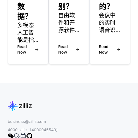
数
别？
的？
据？
自由软
会议中
件和开
的实时
多模态
源软件
语音识
人工智
是经常
别主要
能是指
可以互
通过音
能够同
Read
Read
Read
换使用
频捕
Now
Now
Now
时处理
的术
获，信
和分析
语，但
号处理
多种类
它们背
和机器
型数据
后有着
学习算
输入
不同的
法的组
（如文
含义和
合来工
本、图
哲学。
作。该
像、音
在其核
过程从
频和视
心，这
麦克风
频）系
business@zilliz.com
两个术
拾取所
统。相
4000-zilliz（4000945549）
语都强
说的单
比之