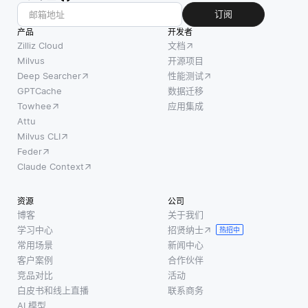
调了访
词开
下，单
订阅
问源代
始。这
模态人
产品
开发者
码和修
些麦克
工智能
Zilliz Cloud
文档
改它的
风通常
系统一
Milvus
开源项目
自由的
布置在
Deep Searcher
性能测试
次只关
重要
阵列中
GPTCache
数据迁移
注一种
性。然
以更有
Towhee
应用集成
特定类
而，主
效地捕
Attu
型的输
Milvus CLI
要的区
获声
入。例
Feder
别在于
音，从
如，专
Claude Context
对权利
而最小
为文本
与开发
化背景
处理设
资源
公司
模式的
噪声并
计的单
博客
关于我们
关注。
增强语
模态人
学习中心
招贤纳士
热招中
自由软
音清晰
工智能
常用场景
新闻中心
件强调
度。然
可以分
客户案例
合作伙伴
用户的
后将所
析句子
竞品对比
活动
自由和
捕获的
白皮书和线上直播
联系商务
并理解
社区的
音频数
AI 模型