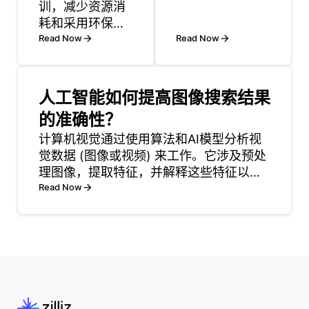
训，减少资源消
系中能够产生的
耗和采用环保实
总收入。在软件
践，可以使NLP
Read Now
即服务（SaaS）
Read Now
更具可持续性。
商业模型中，客
诸如模型修剪，
户通常按月或按
知识提炼和量化
年支付订阅费。
人工智能如何提高图像搜索结果
之类的技术可以
了解 LTV 有助于
的准确性？
减少模型的大小
企业评估获取和
和计算要求，而
计算机视觉通过使用算法和AI模型分析视
留住客户的长期
不会显着降低性
觉数据 (图像或视频) 来工作。它涉及预处
盈利能力。较高
能。还正在开发
理图像，提取特征，并解释这些特征以执
的 LTV
稀疏转换器和有
行分类，检测或分割等任务。 像卷积神经
Read Now
效的注意力机
网络 (cnn) 这样的技术可以实现自动特征
制，以更有效地
提取和模式识别，使计算机视觉系统在面
资源处理长序
部识
列。 在较小的数