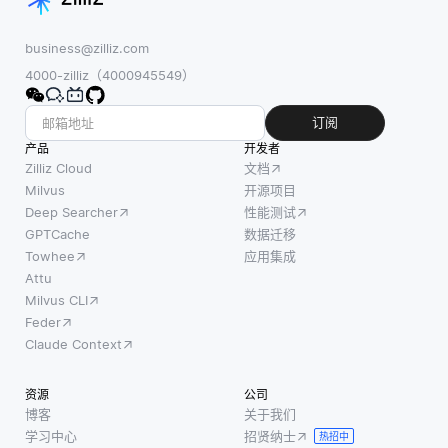
business@zilliz.com
4000-zilliz（4000945549）
订阅
产品
开发者
Zilliz Cloud
文档
Milvus
开源项目
Deep Searcher
性能测试
GPTCache
数据迁移
Towhee
应用集成
Attu
Milvus CLI
Feder
Claude Context
资源
公司
博客
关于我们
学习中心
招贤纳士
热招中