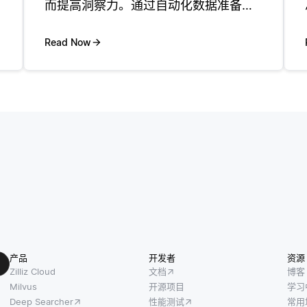
而提高洞察力。通过自动化数据准备和
分析，增强分析使开发人员和技术专业
人员能够更专注于解读结果，而不是在
Read Now
数据处理上花费过多时间。这意味着信
息生成的速度更快且通常比传统分析
供
产品
开发者
资源
Zilliz Cloud
文档
博客
Milvus
开源项目
学习
Deep Searcher
性能测试
常用