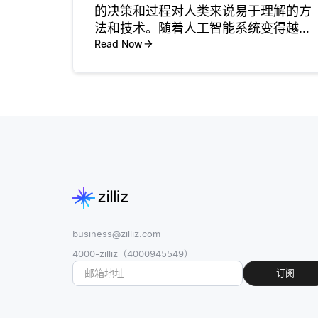
的决策和过程对人类来说易于理解的方
法和技术。随着人工智能系统变得越来
越复杂，它们的决策过程通常看起来像
Read Now
一个 “黑匣子”，使得用户很难看到具体
的结论是如何得出的。XAI旨在通过提
解释来阐明输入如何
business@zilliz.com
4000-zilliz（4000945549）
订阅