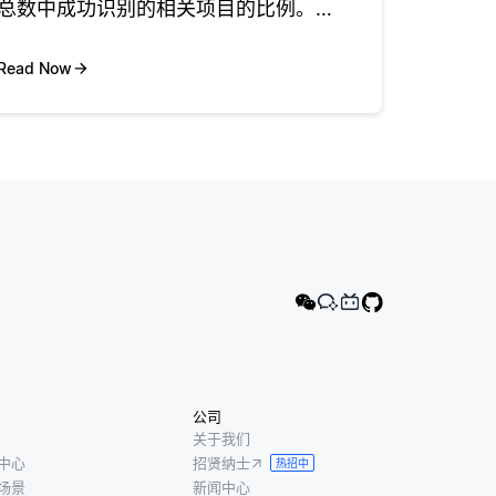
总数中成功识别的相关项目的比例。简
单来说，recall有助于确定系统在查找用
户实际喜欢或发现有用的项目方面有多
Read Now
好。对于开发人员来说，实现高召回率
表明推荐系统在显示满足用户偏好
公司
关于我们
中心
招贤纳士
热招中
场景
新闻中心