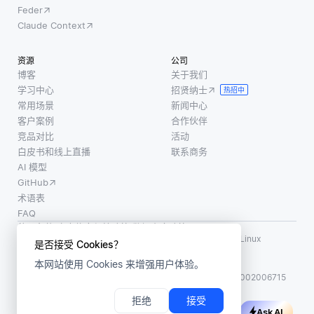
Feder
Claude Context
资源
公司
博客
关于我们
学习中心
招贤纳士
热招中
常用场景
新闻中心
客户案例
合作伙伴
竞品对比
活动
白皮书和线上直播
联系商务
AI 模型
GitHub
术语表
FAQ
使用条款
·
个人信息保护政策
·
数据安全政策
LF AI、LF AI & Data、Milvus，以及相关的开源项目名称为 Linux
是否接受 Cookies？
Foundation 所有商标
本网站使用 Cookies 来增强用户体验。
版权所有 ©2026 上海赜睿信息科技有限公司保留所有权利
ICP 备案:
沪ICP备2023014543号-1
沪公网安备31011002006715
拒绝
接受
Ask AI