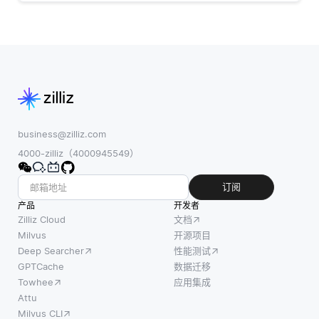
更多的噪声，但
用CRM的API提取客户数据，从而根据
它允许模型避开
局部
business@zilliz.com
4000-zilliz（4000945549）
订阅
产品
开发者
Zilliz Cloud
文档
Milvus
开源项目
Deep Searcher
性能测试
GPTCache
数据迁移
Towhee
应用集成
Attu
Milvus CLI