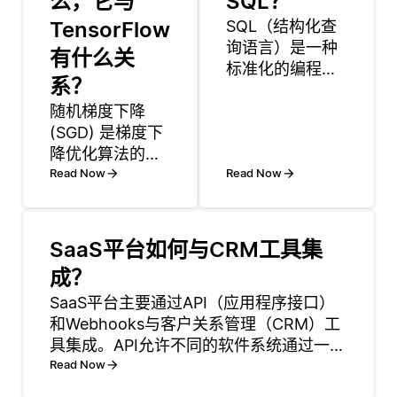
么，它与
SQL？
TensorFlow
SQL（结构化查
询语言）是一种
有什么关
标准化的编程语
系？
言，用于管理和
随机梯度下降
操作关系数据
(SGD) 是梯度下
库。它允许开发
降优化算法的一
人员执行各种操
种变体。与使用
Read Now
作，如查询数
Read Now
整个数据集计算
据、更新记录、
梯度的传统梯度
插入新条目和删
下降不同，SGD
除现有条目。
SaaS平台如何与CRM工具集
一次仅使用单个
SQL 在定义的数
成？
或几个数据点更
据结构上操作，
新模型的权重，
SaaS平台主要通过API（应用程序接口）
这些数据被组织
从而导致更快的
和Webhooks与客户关系管理（CRM）工
成表格，表格由
更新和更快的收
具集成。API允许不同的软件系统通过一组
行和列组成。每
敛。 虽然这在梯
端点互相通信，开发者可以使用这些端点
Read Now
个表格代表一种
度估计中引入了
发送和获取数据。例如，SaaS平台可以使
特