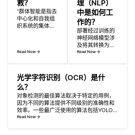
救？
理（NLP）
"群体智能是指去
中是如何工
中心化和自我组
作的？
织系统的集体行
部署经过训练的
为，常见于自然
神经网络模型涉
界中的现象，如
及将其转换为适
鸟群或鱼群。在
Read Now
合生产环境的格
Read Now
搜索和救援行动
式，并将其与应
的背景下，群体
用程序或系统集
智能可以提升出
成。
动队伍定位和协
光学字符识别（OCR）是什
TensorFlow、
助遇难者的有效
么？
PyTorch或
性和效率。通过
对象检测的最佳算法取决于特定的用例，
ONNX等框架简
模仿这些自然行
因为不同的算法提供不同级别的准确性和
化了模型序列化
为，救援队伍，
效率。一些最广泛使用的算法包括YOLO
和兼容性。 部署
无论是由人类组
(你只看一次)，SSD (单次多盒检测器) 和
Read Now
平台确定流程: 对
成还是利用自主
更快的r-cnn (基于区域的卷积神经网络)。
于web应用程
无人机和机器人
YOLO以其速度而闻名，通常用于需要
序，模型可以托