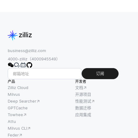
管在云平台 (例
如A
business@zilliz.com
4000-zilliz（4000945549）
订阅
产品
开发者
Zilliz Cloud
文档
Milvus
开源项目
Deep Searcher
性能测试
GPTCache
数据迁移
Towhee
应用集成
Attu
Milvus CLI
Feder