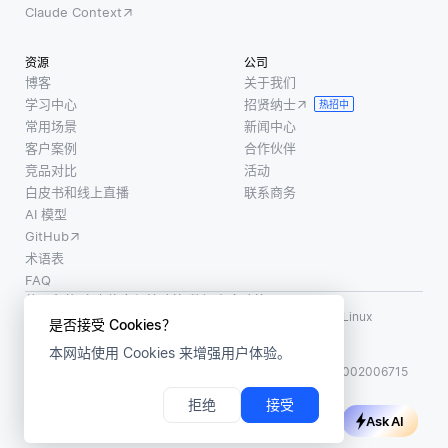
Claude Context
资源
公司
博客
关于我们
学习中心
招贤纳士
热招中
常用场景
新闻中心
客户案例
合作伙伴
竞品对比
活动
白皮书和线上直播
联系商务
AI 模型
GitHub
术语表
FAQ
使用条款
·
个人信息保护政策
·
数据安全政策
LF AI、LF AI & Data、Milvus，以及相关的开源项目名称为 Linux
是否接受 Cookies？
Foundation 所有商标
本网站使用 Cookies 来增强用户体验。
版权所有 ©2026 上海赜睿信息科技有限公司保留所有权利
ICP 备案:
沪ICP备2023014543号-1
沪公网安备31011002006715
拒绝
接受
Ask AI