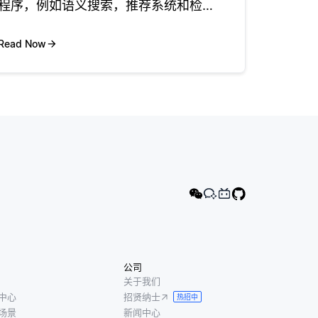
程序，例如语义搜索，推荐系统和检索
增强生成 (RAG)。 像OpenAI的GPT或
Google的BERT这样的llm为文本生成高
Read Now
维向量嵌入，捕获关键字以外的语
公司
关于我们
中心
招贤纳士
热招中
场景
新闻中心