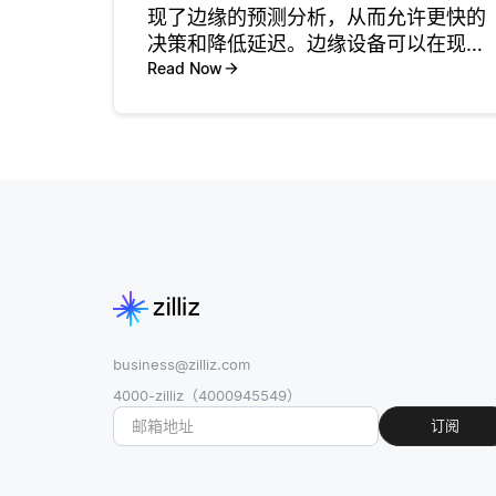
现了边缘的预测分析，从而允许更快的
决策和降低延迟。边缘设备可以在现场
运行人工智能算法，而不是将数据发送
Read Now
到中央服务器或云端进行分析。这意味
着它们可以实时分析来自传感器或摄像
头的信息，根据所收集的即时数据做出
预
business@zilliz.com
4000-zilliz（4000945549）
订阅