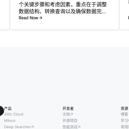
个关键步骤和考虑因素，重点在于调整
数据结构、转换查询以及确保数据完整
性。第一步是了解现有的关系模式及其
Read Now
中的数据关系。在关系数据库中，数据
通常以固定模式存储在表中，这意味着
表中的每条记录具有统一的结构。文档
数
产品
开发者
资源
Zilliz Cloud
文档
博客
Milvus
开源项目
学习
Deep Searcher
性能测试
常用