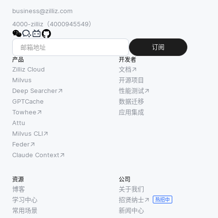
business@zilliz.com
4000-zilliz（4000945549）
订阅
产品
开发者
Zilliz Cloud
文档
Milvus
开源项目
Deep Searcher
性能测试
GPTCache
数据迁移
Towhee
应用集成
Attu
Milvus CLI
Feder
Claude Context
资源
公司
博客
关于我们
学习中心
招贤纳士
热招中
常用场景
新闻中心