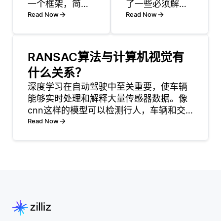
一个框架，简化
了一些必须解决
了无服务器函数
Read Now
的挑战，以确保
Read Now
的部署和管理，
有效实施。一个
使开发人员能够
主要挑战是处理
专注于编写代码
高维数据。随着
RANSAC算法与计算机视觉有
而无需担心基础
维数的增加，计
什么关系？
设施。无服务器
算复杂度也上
函数是事件驱动
深度学习在自动驾驶中至关重要，使车辆
升，导致潜在的
的，意味着它们
能够实时处理和解释大量传感器数据。像
性能瓶颈。这通
基于触发器（如
cnn这样的模型可以检测行人，车辆和交
常被称为 “维度
HTTP 请求、文
通标志等对象，而rnn则分析时间数据以进
Read Now
诅咒”。 另一个
件上传或定时任
行轨迹预测。 这些模型可以处理恶劣天气
挑战是确保搜索
务）执行。PaaS
或拥挤环境等复杂场景，并根据摄像头、
结果的准确性和
环境自动管理底
激光雷达和雷达
相关性。向量搜
层
索依赖于相似