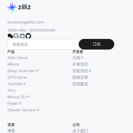
business@zilliz.com
4000-zilliz（4000945549）
订阅
产品
开发者
Zilliz Cloud
文档
Milvus
开源项目
Deep Searcher
性能测试
GPTCache
数据迁移
Towhee
应用集成
Attu
Milvus CLI
Feder
Claude Context
资源
公司
博客
关于我们