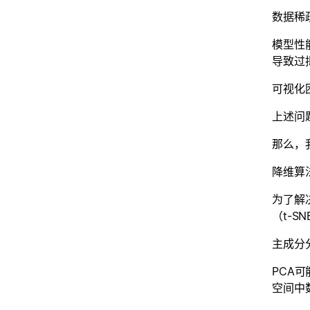
数据稀
模型性
导致过
可视化
上述问
那么，
降维算
为了解
（t-S
主成分
PCA
空间中