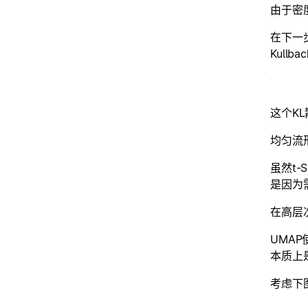
由于密
在下一步
Kull
这个K
均匀流
虽然t
是因为
在高层
UMA
本质上
考虑下