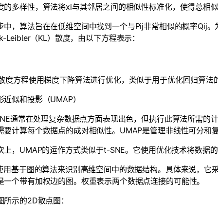
度的多样性，算法将xi与其邻居之间的相似性标准化，使得总相似
中，算法旨在在低维空间中找到一个与Pij非常相似的概率Qij。为了
back-Leibler（KL）散度，由以下方程表示：
L散度方程使用梯度下降算法进行优化，类似于用于优化回归算法
形近似和投影（UMAP）
-SNE通常在处理复杂数据点方面表现出色，但执行此算法所需的
需要计算每个数据点的成对相似性。UMAP是管理非线性可分和复
次上，UMAP的运作方式类似于t-SNE。它使用优化技术将数据
P使用基于图的算法来识别高维空间中的数据结构。具体来说，它
是一个带有加权边的图。权重表示两个数据点连接的可能性。
图所示的2D散点图：