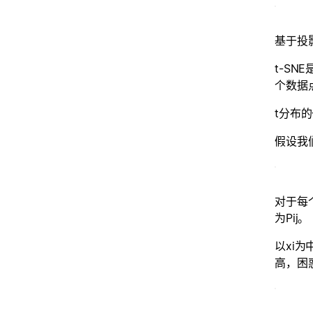
基于投
t-SN
个数据
t分布
假设我
对于每
为Pij。
以xi
高，困