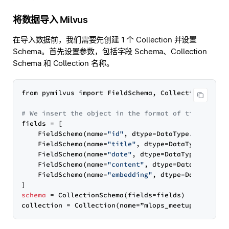
将数据导入 Milvus
在导入数据前，我们需要先创建 1 个 Collection 并设置
Schema。首先设置参数，包括字段 Schema、Collection
Schema 和 Collection 名称。
from pymilvus import FieldSchema, CollectionSchema,
# We insert the object in the format of title, dat
fields 
=
[
    FieldSchema
(
name
=
"id"
, dtype
=
DataType.INT64, i
    FieldSchema
(
name
=
"title"
, dtype
=
DataType.VARCH
    FieldSchema
(
name
=
"date"
, dtype
=
DataType.VARCHA
    FieldSchema
(
name
=
"content"
, dtype
=
DataType.VAR
    FieldSchema
(
name
=
"embedding"
, dtype
=
DataType.F
]
schema
=
 CollectionSchema
(
fields
=
fields
)
collection 
=
 Collection
(
name
=
”mlops_meetups”, 
sche