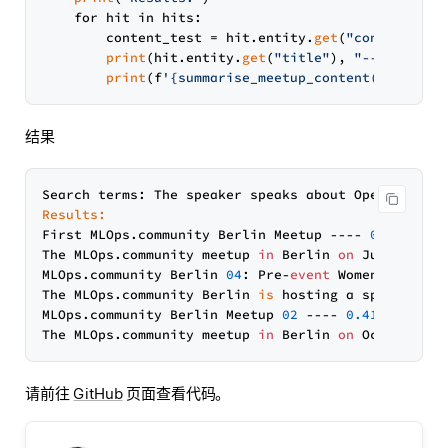
    for hit in hits:

        content_test = hit.entity.
get
(
"content"
)

print
(hit.entity.
get
(
"title"
), 
"----"
, hit.
print
(f
'{summarise_meetup_content(hit.enti
结果
Search terms: The speaker speaks about Open Source
Results:
First MLOps.community Berlin Meetup ---- 
0.5537542
The MLOps.community meetup 
in
 Berlin 
on
 June 
30
th 
MLOps.community Berlin 
04
: Pre-
event
 Women+ 
In
 Dat
The MLOps.community Berlin 
is
 hosting a special ed
MLOps.community Berlin Meetup 
02
 ---- 
0.4134261608
The MLOps.community meetup 
in
 Berlin 
on
 October 
6
t
请前往
GitHub
页面查看代码。