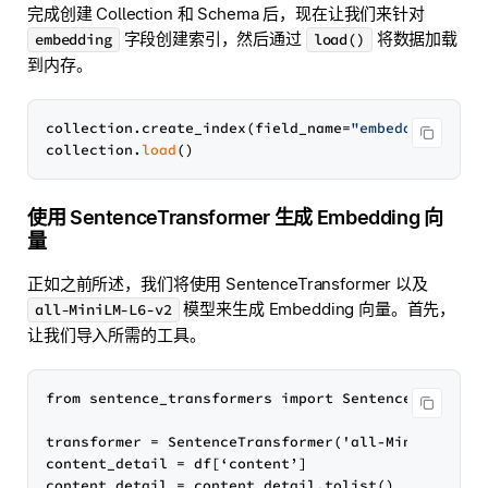
完成创建 Collection 和 Schema 后，现在让我们来针对
字段创建索引，然后通过
将数据加载
embedding
load()
到内存。
collection.create_index(field_name=
"embedding"
)

collection.
load
使用 SentenceTransformer 生成 Embedding 向
量
正如之前所述，我们将使用 SentenceTransformer 以及
模型来生成 Embedding 向量。首先，
all-MiniLM-L6-v2
让我们导入所需的工具。
from sentence_transformers import SentenceTransform
transformer = SentenceTransformer('all-MiniLM-L6-v2
content_detail = df[‘content’]

content_detail = content_detail.tolist()
