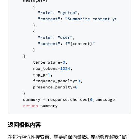
    messages=[

        {

"role"
: 
"system"
,

"content"
: 
"Summarize content you are pr
        },

        {

"role"
: 
"user"
,

"content"
: 
f"
{content}
"
        }

    ],

        temperature=
0
,

        max_tokens=
1024
,

        top_p=
1
,

        frequency_penalty=
0
,

        presence_penalty=
0
    )

    summary = response.choices[
0
].message.content

return
返回相似内容
在进行相似性搜索前，需要确保向量数据库能够理解我们的