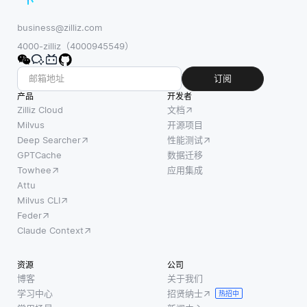
business@zilliz.com
4000-zilliz（4000945549）
订阅
产品
开发者
Zilliz Cloud
文档
Milvus
开源项目
Deep Searcher
性能测试
GPTCache
数据迁移
Towhee
应用集成
Attu
Milvus CLI
Feder
Claude Context
资源
公司
博客
关于我们
学习中心
招贤纳士
热招中