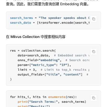
查询。因此，我们需要为查询创建 Embedding 向量。
search_terms
 = 
"The speaker speaks about Open Sour
search_data
 = [transformer.encode(search_terms)] 
#
在 Milvus Collection 中搜索相似内容
res = collection.search(

    data=search_data,  
# Embedded search value
    anns_field=
"embedding"
,  
# Search across embed
    param={
"metric_type"
: 
"IP"
},

    limit = 3,  
# Limit to top_k results per searc
    output_fields=[
"title"
, 
"content"
]  
# Include 
for hits_i, hits in 
enumerate
(res):

print
(
"Search Terms:"
, search_terms)

print
(
"Results:"
)
