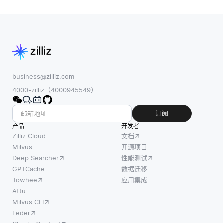
business@zilliz.com
4000-zilliz（4000945549）
订阅
产品
开发者
Zilliz Cloud
文档
Milvus
开源项目
Deep Searcher
性能测试
GPTCache
数据迁移
Towhee
应用集成
Attu
Milvus CLI
Feder