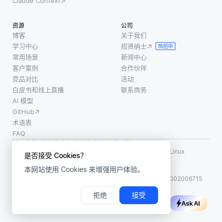
Claude Context
资源
公司
博客
关于我们
学习中心
招贤纳士
热招中
常用场景
新闻中心
客户案例
合作伙伴
竞品对比
活动
白皮书和线上直播
联系商务
AI 模型
GitHub
术语表
FAQ
使用条款
·
个人信息保护政策
·
数据安全政策
LF AI、LF AI & Data、Milvus，以及相关的开源项目名称为 Linux
是否接受 Cookies？
Foundation 所有商标
本网站使用 Cookies 来增强用户体验。
版权所有 ©2026 上海赜睿信息科技有限公司保留所有权利
ICP 备案:
沪ICP备2023014543号-1
沪公网安备31011002006715
拒绝
接受
Ask AI