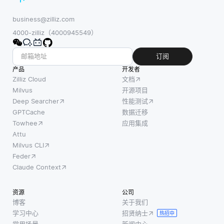
business@zilliz.com
4000-zilliz（4000945549）
订阅
产品
开发者
Zilliz Cloud
文档
Milvus
开源项目
Deep Searcher
性能测试
GPTCache
数据迁移
Towhee
应用集成
Attu
Milvus CLI
Feder
Claude Context
资源
公司
博客
关于我们
学习中心
招贤纳士
热招中
常用场景
新闻中心