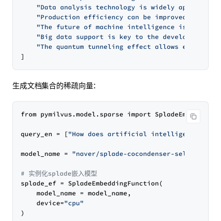
"Data analysis technology is widely applied in
"Production efficiency can be improved through
"The future of machine intelligence is full of
"Big data support is key to the development of
"The quantum tunneling effect allows electrons
生成文档集合的稀疏向量：
from pymilvus.model.sparse import SpladeEmbeddingFu
query_en = [
"How does artificial intelligence affe
model_name = 
"naver/splade-cocondenser-selfdistil"
# 实例化splade嵌入模型
splade_ef = SpladeEmbeddingFunction(

    model_name = model_name, 

    device=
"cpu"
)
