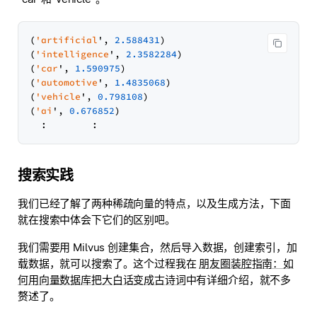
(
'artificial
', 
2.588431
)

(
'intelligence
', 
2.3582284
)

(
'car
', 
1.590975
)

(
'automotive
', 
1.4835068
)

(
'vehicle
', 
0.798108
)

(
'ai
', 
0.676852
)

搜索实践
我们已经了解了两种稀疏向量的特点，以及生成方法，下面
就在搜索中体会下它们的区别吧。
我们需要用 Milvus 创建集合，然后导入数据，创建索引，加
载数据，就可以搜索了。这个过程我在
朋友圈装腔指南：如
何用向量数据库把大白话变成古诗词
中有详细介绍，就不多
赘述了。