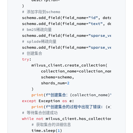
    )

# 添加字段到schema
    schema.add_field(field_name=
"id"
, datatype=Dat
    schema.add_field(field_name=
"text"
, datatype=D
# bm25稀疏向量
    schema.add_field(field_name=
"sparse_vectors_bm
# splade稀疏向量
    schema.add_field(field_name=
"sparse_vectors_sp
# 创建集合
try
:

        milvus_client.create_collection(

            collection_name=collection_name,

            schema=schema,

            shards_num=
2
        )

print
(
f"创建集合：
{collection_name}
"
)

except
 Exception 
as
 e:

print
(
f"创建集合的过程中出现了错误: 
{e}
"
)

# 等待集合创建成功
while
not
 milvus_client.has_collection(collecti
# 获取集合的详细信息
        time.sleep(
1
)
