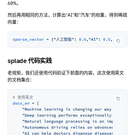
60%。
然后再用相同的方法，计算出“AI”和“汽车”的权重，得到稀疏
向量：
sparse_vector
 = {
"人工智能"
: 
0.6
,
"AI"
: 
0.5
,
"汽车"
: 
0.
splade 代码实践
老规矩，我们还使用代码验证下前面的内容。这次使用英文
的文档集合：
# 使用英文
docs_en
 = [

"Machine learning is changing our way of life.
"Deep learning performs exceptionally well in 
"Natural language processing is an important f
"Autonomous driving relies on advanced algorit
"AI can help doctors diagnose diseases."
,
