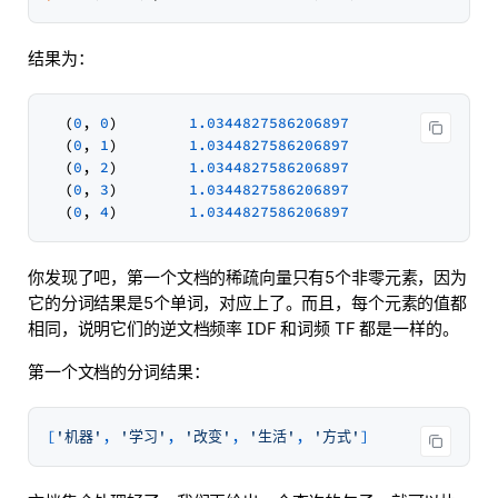
结果为：
  (
0
, 
0
)        
1.0344827586206897
  (
0
, 
1
)        
1.0344827586206897
  (
0
, 
2
)        
1.0344827586206897
  (
0
, 
3
)        
1.0344827586206897
  (
0
, 
4
)        
1.0344827586206897
你发现了吧，第一个文档的稀疏向量只有5个非零元素，因为
它的分词结果是5个单词，对应上了。而且，每个元素的值都
相同，说明它们的逆文档频率 IDF 和词频 TF 都是一样的。
第一个文档的分词结果：
[
'机器'
, 
'学习'
, 
'改变'
, 
'生活'
, 
'方式'
]