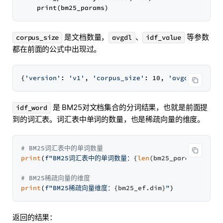
是文档数量，
、
等参数
corpus_size
avgdl
idf_value
都在前面的公式中出现过。
{
'version'
: 
'v1'
, 
'corpus_size'
: 10, 
'avgdl'
: 5.4,
是 BM25对文档集合的分词结果，也就是前面提
idf_word
到的词汇表。词汇表中单词的数量，也是稀疏向量的维度。
# BM25词汇表中的单词数量
print
(
f"BM25词汇表中的单词数量：
{
len
(bm25_params[
'idf_
# BM25稀疏向量的维度
print
(
f"BM25稀疏向量维度：
{bm25_ef.dim}
"
返回的结果：