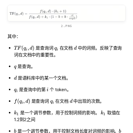
2.PNG
其中：
(
,
)
是查询词
在文档
中的词频。反映了查询
TF
q
d
q
d
i
i
词在文档中的重要性。
是查询。
q
是语料库中的某一个文档。
d
是查询中的第
个 token。
q
i
i
(
,
)
是查询词
在文档
中出现的次数。
f
q
d
q
d
i
i
是一个调节参数，用于控制词频的影响。
取值在
k
k
1
1
1.2到2之间
是一个调节参数，用于控制文档长度对词频的影响。
b
b