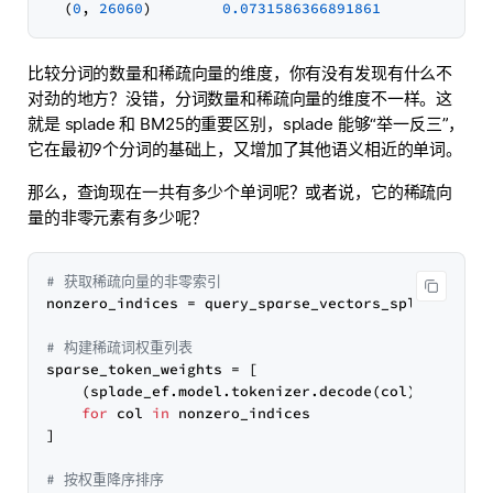
  (
0
, 
26060
)        
0.0731586366891861
比较分词的数量和稀疏向量的维度，你有没有发现有什么不
对劲的地方？没错，分词数量和稀疏向量的维度不一样。这
就是 splade 和 BM25的重要区别，splade 能够“举一反三”，
它在最初9个分词的基础上，又增加了其他语义相近的单词。
那么，查询现在一共有多少个单词呢？或者说，它的稀疏向
量的非零元素有多少呢？
# 获取稀疏向量的非零索引
nonzero_indices = query_sparse_vectors_splade.indi
# 构建稀疏词权重列表
sparse_token_weights = [

    (splade_ef.model.tokenizer.decode(col), query_
for
 col 
in
 nonzero_indices

]

# 按权重降序排序