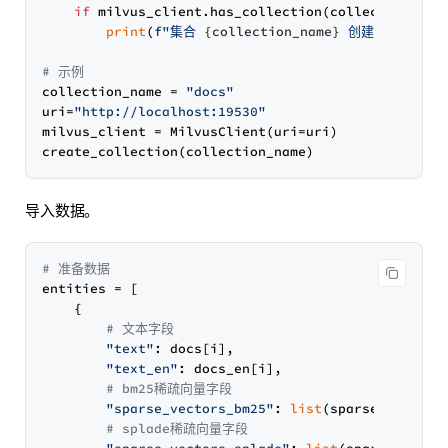
if
 milvus_client.has_collection(collection_name
print
(
f"集合 
{collection_name}
 创建成功"
)

# 示例
collection_name = 
"docs"
uri=
"http://localhost:19530"
milvus_client = MilvusClient(uri=uri)

导入数据。
# 准备数据
entities = [

    {

# 文本字段
"text"
: docs[i],

"text_en"
: docs_en[i],

# bm25稀疏向量字段
"sparse_vectors_bm25"
: 
list
(sparse_vectors
# splade稀疏向量字段