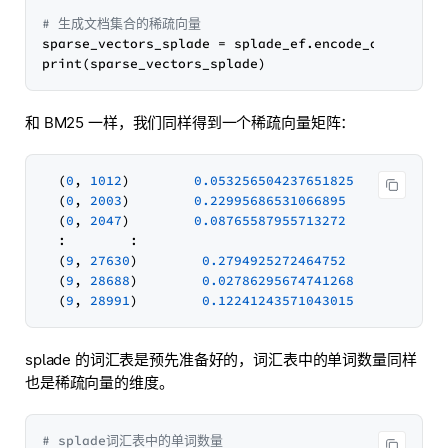
# 生成文档集合的稀疏向量
sparse_vectors_splade = splade_ef.encode_documents(
和 BM25 一样，我们同样得到一个稀疏向量矩阵：
  (
0
, 
1012
)        
0.053256504237651825
  (
0
, 
2003
)        
0.22995686531066895
  (
0
, 
2047
)        
0.08765587955713272
  :        :

  (
9
, 
27630
)        
0.2794925272464752
  (
9
, 
28688
)        
0.02786295674741268
  (
9
, 
28991
)        
0.12241243571043015
splade 的词汇表是预先准备好的，词汇表中的单词数量同样
也是稀疏向量的维度。
# splade词汇表中的单词数量