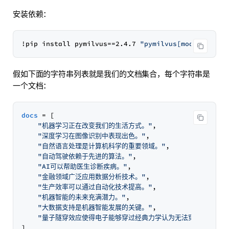
安装依赖：
!pip install pymilvus==2.4.7 
"pymilvus[modle]"
假如下面的字符串列表就是我们的文档集合，每个字符串是
一个文档：
docs
 = [

"机器学习正在改变我们的生活方式。"
,

"深度学习在图像识别中表现出色。"
,

"自然语言处理是计算机科学的重要领域。"
,

"自动驾驶依赖于先进的算法。"
,

"AI可以帮助医生诊断疾病。"
,

"金融领域广泛应用数据分析技术。"
,

"生产效率可以通过自动化技术提高。"
,

"机器智能的未来充满潜力。"
,

"大数据支持是机器智能发展的关键。"
,

"量子隧穿效应使得电子能够穿过经典力学认为无法穿过的势垒，