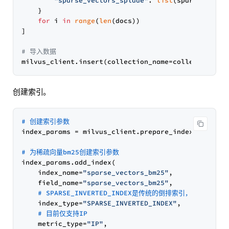
"sparse_vectors_splade"
: 
list
(sparse_vecto
    }

for
 i 
in
range
(
len
(docs))

]

# 导入数据
创建索引。
# 创建索引参数
index_params = milvus_client.prepare_index_params()
# 为稀疏向量bm25创建索引参数
index_params.add_index(

    index_name=
"sparse_vectors_bm25"
,

    field_name=
"sparse_vectors_bm25"
,

# SPARSE_INVERTED_INDEX是传统的倒排索引，SPARS
    index_type=
"SPARSE_INVERTED_INDEX"
,

# 目前仅支持IP
    metric_type=
"IP"
,
