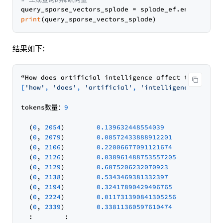
print
结果如下：
[
'how'
, 
'does'
, 
'artificial'
, 
'intelligence'
, 
'aff
tokens数量：
9
  (
0
, 
2054
)        
0.139632448554039
  (
0
, 
2079
)        
0.08572433888912201
  (
0
, 
2106
)        
0.22006677091121674
  (
0
, 
2126
)        
0.038961488753557205
  (
0
, 
2129
)        
0.6875206232070923
  (
0
, 
2138
)        
0.5343469381332397
  (
0
, 
2194
)        
0.32417890429496765
  (
0
, 
2224
)        
0.011731390841305256
  (
0
, 
2339
)        
0.33811360597610474
  :        :
