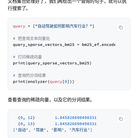
文档集合处理好了，我们再给出一个查询的句子，就可以执
行搜索了。
query
=
[
"自动驾驶如何影响汽车行业？"
]
# 把查询文本向量化
query_sparse_vectors_bm25 
=
 bm25_ef.encode_queries
# 打印稀疏向量
print
(
query_sparse_vectors_bm25
)
# 查询的分词结果
print
(
analyzer
(
query
[
0
]
)
)
查看查询的稀疏向量，以及它的分词结果。
  (
0
, 
12
)        
1.845826690498331
  (
0
, 
13
)        
1.845826690498331
[
'自动'
, 
'驾驶'
, 
'影响'
, 
'汽车行业'
]