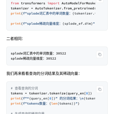
from
 transformers 
import
 AutoModelForMaskedLM, Auto
print
(
f"splade词汇表中的单词数量：
{tokenizer.vocab_siz
print
(
f"splade稀疏向量维度：
{splade_ef.dim}
"
二者相同：
splade词汇表中的单词数量：30522

我们再来看看查询的分词结果及其稀疏向量：
# 查看查询的分词
tokens = tokenizer.tokenize(query_en[
0
print
(
f"“
{query_en[
0
]}
” 的分词结果：\n
{tokens}
"
print
(
f"tokens数量：
{
len
(tokens)}
"
)

# 生成查询的稀疏向量