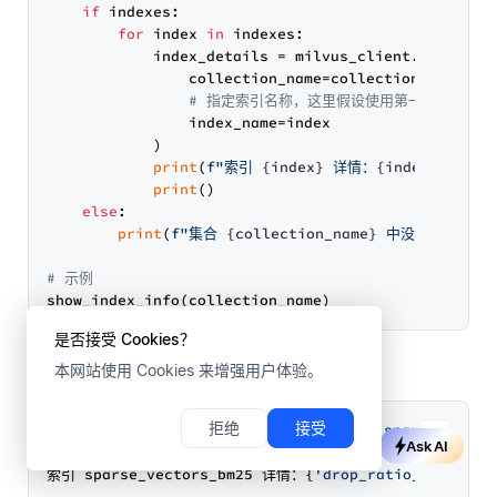
if
 indexes:

for
 index 
in
 indexes:

            index_details = milvus_client.describe_
                collection_name=collection_name,  

# 指定索引名称，这里假设使用第一个索引
                index_name=index

            )

print
(
f"索引 
{index}
 详情：
{index_detail
print
()

else
:

print
(
f"集合 
{collection_name}
 中没有创建索引。
# 示例
是否接受 Cookies？
如果创建成功，你会看到下面的输出：
本网站使用 Cookies 来增强用户体验。
拒绝
接受
已经创建的索引：[
'sparse_vectors_bm25'
, 
'sparse_vecto
Ask AI
索引 sparse_vectors_bm25 详情：{
'drop_ratio_build'
: 