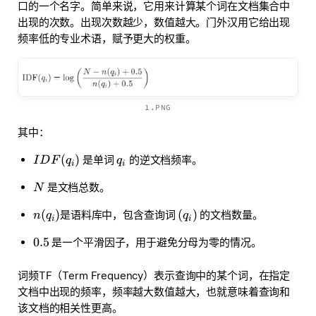
口的一个名字。简单来说，它用来计算某个词在
文档集合
中
出现的次数。出现次数越少，数值越大。门外汉用它给出现
频率低的专业术语，赋予更大的权重。
1.PNG
其中：
(
)
是单词
的逆文档频率。
I
D
F
q
q
i
i
是文档总数。
N
(
)
(
)
是语料库中，包含查询词
的文档数量。
n
q
q
i
i
0.5
是一个平滑因子，用于避免分母为零的情况。
词频TF（Term Frequency）表示查询中的某个词，在
指定
文档
中出现的频率，频率越大数值越大，也就意味着查询和
该文档的相关性更高。