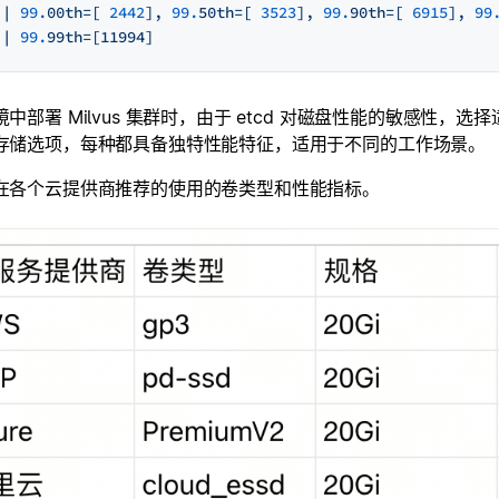
|
99.
00th=[
2442
],
99.
50th=[
3523
],
99.
90th=[
6915
],
99
|
99.
99th=[11994]
境中部署 Milvus 集群时，由于 etcd 对磁盘性能的敏感性
存储选项，每种都具备独特性能特征，适用于不同的工作场景。
在各个云提供商推荐的使用的卷类型和性能指标。