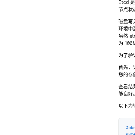
Etcd
节点状态
磁盘写
环境中至
虽然 
为 100
为了验
首先，
您的存
查看结果
能良好
以下为
Job
myt