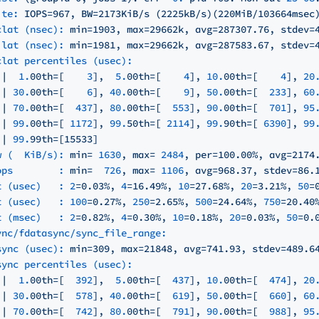
ite:
IOPS=967,
BW=2173KiB/s
(2225kB/s)(220MiB/103664msec
clat (nsec):
min=1903,
max=29662k,
avg=287307.76,
stdev=
lat (nsec):
min=1981,
max=29662k,
avg=287583.67,
stdev=
clat percentiles (usec):
|
1.
00th=[
3
],
5.
00th=[
4
],
10.
00th=[
4
],
20
|
30.
00th=[
6
],
40.
00th=[
9
],
50.
00th=[
233
],
60
|
70.
00th=[
437
],
80.
00th=[
553
],
90.
00th=[
701
],
95
|
99.
00th=[
1172
],
99.
50th=[
2114
],
99.
90th=[
6390
],
99
|
99.
99th=[15533]
w (  KiB/s):
min=
1630
,
max=
2484
,
per=100.00%,
avg=2174
ops        :
min=
726
,
max=
1106
,
avg=968.37,
stdev=86.
t (usec)   :
2
=0.03%,
4
=16.49%,
10
=27.68%,
20
=3.21%,
50
=
t (usec)   :
100
=0.27%,
250
=2.65%,
500
=24.64%,
750
=20.40
t (msec)   :
2
=0.82%,
4
=0.30%,
10
=0.18%,
20
=0.03%,
50
=0.
ync/fdatasync/sync_file_range:
sync (usec):
min=309,
max=21848,
avg=741.93,
stdev=489.6
sync percentiles (usec):
|
1.
00th=[
392
],
5.
00th=[
437
],
10.
00th=[
474
],
20
|
30.
00th=[
578
],
40.
00th=[
619
],
50.
00th=[
660
],
60
|
70.
00th=[
742
],
80.
00th=[
791
],
90.
00th=[
988
],
95