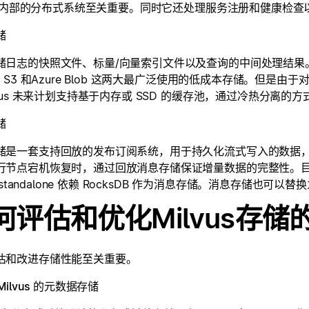
vus 内部的分布式系统至关重要。同时它还处理服务注册和健康检
储
日志的快照文件、标量/向量索引文件以及查询的中间处理结果。Milv
S S3 和Azure Blob 这两大最广泛使用的低成本存储。但
lvus 未来计划支持基于内存或 SSD 的缓存池，通过冷热分离
储
储是一套支持回放的发布订阅系统，用于持久化流式写入的数据
节点宕机恢复时，通过回放消息存储保证增量数据的完整性。目前分布式 
us standalone 依赖 RocksDB 作为消息存储。消息存储也可以替
何评估和优化Milvus存储
估和改进存储性能至关重要。
：Milvus 的元数据存储