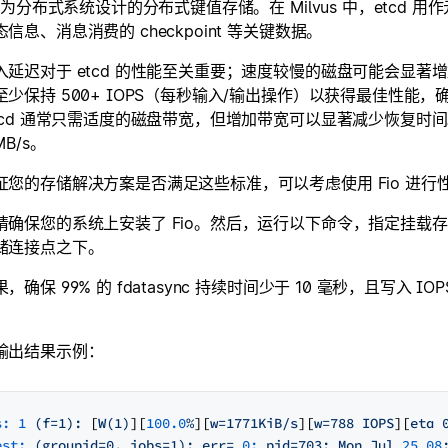
 是为分布式系统设计的分布式键值存储。在 Milvus 中，etcd 用作元
信息、消息消费的 checkpoint 等关键数据。
入延迟对于 etcd 的性能至关重要；速度较慢的磁盘可能会显
少保持 500+ IOPS（每秒输入/输出操作）以获得最佳性能，确保 
etcd 通常只需适度的磁盘带宽，但增加带宽可以显著减少恢复
MB/s。
证您的存储解决方案是否满足这些标准，可以考虑使用 Fio 进行性
请确保您的系统上安装了 Fio。然后，运行以下命令，指定挂载
储连接点之下。
，确保 99% 的 fdatasync 持续时间少于 10 毫秒，且写入 
。
输出结果示例：
s:
1
(f=1):
 [
W(1)
][
100.0
%
][
w=1771KiB/s
][
w=788
IOPS
][
eta
est:
(groupid=0,
jobs=1):
err=
0:
pid=703:
Mon
Jul
25
08