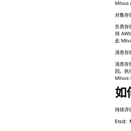
Mil
对象存
负责存储
持 AW
此 Mi
消息存
消息存
回。执行
Milv
如
持续评
Etcd