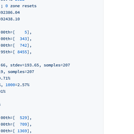
);
0
zone
resets
492386.04
492438.10
.
00th=[
5
],
.
00th=[
343
],
.
00th=[
742
],
.
95th=[
8455
],
.66,
stdev=193.65,
samples=207
19,
samples=207
0.71%
%,
1000
=2.57%
01%
4
.
00th=[
529
],
.
00th=[
709
],
.
00th=[
1369
],