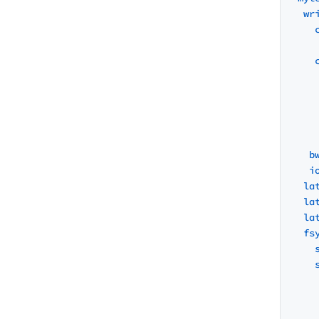
wr
b
i
la
la
la
fs