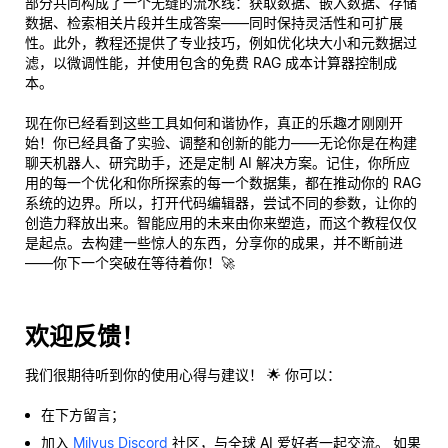
部分共同构成了一个无缝的流水线：获取数据、嵌入数据、存储
数据、检索相关片段并生成答案——同时保持灵活性和可扩展
性。此外，教程还提供了专业技巧，例如优化块大小和元数据过
滤，以微调性能，并使用包含的免费 RAG 成本计算器控制成
本。
现在你已经看到这些工具如何和谐协作，真正的乐趣才刚刚开
始！你已经具备了实验、调整和创新的能力——无论你是在构建
聊天机器人、研究助手，还是定制 AI 解决方案。记住，你所应
用的每一个优化和你所探索的每一个数据集，都在推动你的 RAG
系统的边界。所以，打开代码编辑器，尝试不同的参数，让你的
创造力释放出来。智能应用的未来由你来塑造，而这个教程仅仅
是起点。去构建一些惊人的东西，分享你的成果，并不断前进
——你下一个突破在等待着你！🚀
欢迎反馈！
我们很期待听到你的使用心得与建议！ 🌟 你可以：
在下方留言；
加入
Milvus Discord
社区，与全球 AI 爱好者一起交流。 如果