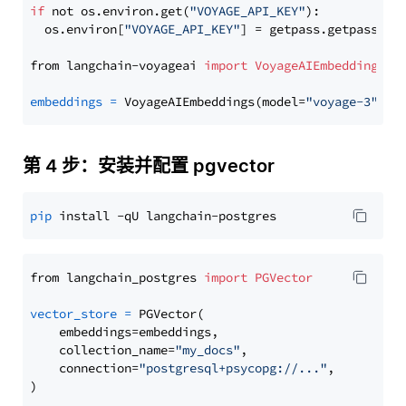
if
 not os.environ.get(
"VOYAGE_API_KEY"
):

  os.environ[
"VOYAGE_API_KEY"
] = getpass.getpass(
"E
from langchain-voyageai 
import
VoyageAIEmbeddings
embeddings
=
 VoyageAIEmbeddings(model=
"voyage-3"
第 4 步：安装并配置 pgvector
pip
from langchain_postgres 
import
PGVector
vector_store
=
 PGVector(

    embeddings=embeddings,

    collection_name=
"my_docs"
,

    connection=
"postgresql+psycopg://..."
,
