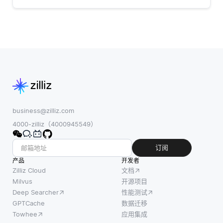
business@zilliz.com
4000-zilliz（4000945549）
订阅
产品
开发者
Zilliz Cloud
文档
Milvus
开源项目
Deep Searcher
性能测试
GPTCache
数据迁移
Towhee
应用集成