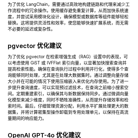
为了优化 LangChain，需要通过高效地构建链路和代理来减少工
作流程中的冗余操作。使用缓存避免重复计算，从而加快系统速
度，并尝试采用模块化设计，确保模型或数据库等组件能够轻松
替换。这将提供灵活性和效率，使您能够快速扩展系统，而无需
不必要的延迟或复杂性。
pgvector 优化建议
为了优化 pgvector 在检索增强生成（RAG）设置中的表现，可
以考虑使用 GiST 或 IVFFlat 索引向量，以显著加快搜索查询并
提高检索性能。确保在查询执行过程中利用并行化，使得多个查
询能够同时处理，尤其是在处理大数据集时。通过调整向量存储
大小并在可能的情况下使用压缩嵌入来优化内存使用。为了进一
步提升查询速度，可以实现预过滤技术，在查询之前缩小搜索空
间。定期重建索引，以确保其与新数据保持同步。通过微调向量
化模型来减少维度，同时不牺牲准确性，从而提升存储效率和检
索时间。最后，仔细管理资源分配，利用水平扩展处理更大的数
据集，并将计算密集型操作卸载到专用处理单元，以保持在高流
量期间的响应能力。
OpenAI GPT-4o 优化建议