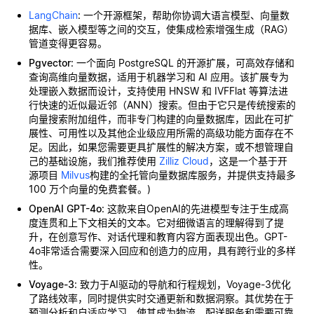
LangChain
: 一个开源框架，帮助你协调大语言模型、向量数
据库、嵌入模型等之间的交互，使集成检索增强生成（RAG）
管道变得更容易。
Pgvector
: 一个面向 PostgreSQL 的开源扩展，可高效存储和
查询高维向量数据，适用于机器学习和 AI 应用。该扩展专为
处理嵌入数据而设计，支持使用 HNSW 和 IVFFlat 等算法进
行快速的近似最近邻（ANN）搜索。但由于它只是传统搜索的
向量搜索附加组件，而非专门构建的向量数据库，因此在可扩
展性、可用性以及其他企业级应用所需的高级功能方面存在不
足。因此，如果您需要更具扩展性的解决方案，或不想管理自
己的基础设施，我们推荐使用
Zilliz Cloud
，这是一个基于开
源项目
Milvus
构建的全托管向量数据库服务，并提供支持最多
100 万个向量的免费套餐。)
OpenAI GPT-4o
: 这款来自OpenAI的先进模型专注于生成高
度连贯和上下文相关的文本。它对细微语言的理解得到了提
升，在创意写作、对话代理和教育内容方面表现出色。GPT-
4o非常适合需要深入回应和创造力的应用，具有跨行业的多样
性。
Voyage-3
: 致力于AI驱动的导航和行程规划，Voyage-3优化
了路线效率，同时提供实时交通更新和数据洞察。其优势在于
预测分析和自适应学习，使其成为物流、配送服务和需要可靠