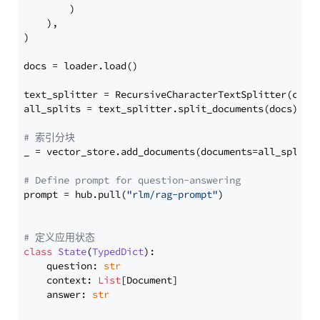
        )

    ),

)

docs = loader.load()

text_splitter = RecursiveCharacterTextSplitter(chun
all_splits = text_splitter.split_documents(docs)

# 索引分块
_ = vector_store.add_documents(documents=all_splits)
# Define prompt for question-answering
prompt = hub.pull(
"rlm/rag-prompt"
)

# 定义应用状态
class
State
(
TypedDict
):

    question: 
str
    context: 
List
[Document]

    answer: 
str