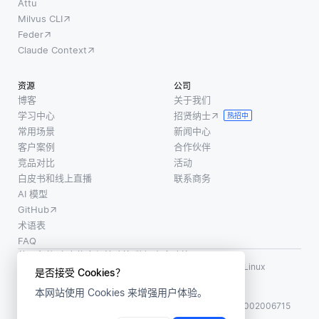
Attu
Milvus CLI
Feder
Claude Context
资源
公司
博客
关于我们
学习中心
招贤纳士
热招中
常用场景
新闻中心
客户案例
合作伙伴
竞品对比
活动
白皮书和线上直播
联系商务
AI 模型
GitHub
术语表
FAQ
使用条款
·
个人信息保护政策
·
数据安全政策
LF AI、LF AI & Data、Milvus，以及相关的开源项目名称为 Linux
是否接受 Cookies？
Foundation 所有商标
本网站使用 Cookies 来增强用户体验。
版权所有 ©2026 上海赜睿信息科技有限公司保留所有权利
ICP 备案:
沪ICP备2023014543号-1
沪公网安备31011002006715