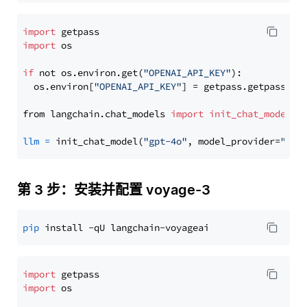
import
import
 os

if
 not os.environ.get(
"OPENAI_API_KEY"
):

  os.environ[
"OPENAI_API_KEY"
] = getpass.getpass(
"E
from langchain.chat_models 
import
init_chat_model
llm
=
 init_chat_model(
"gpt-4o"
, model_provider=
"ope
第 3 步：安装并配置 voyage-3
pip
import
import
 os
