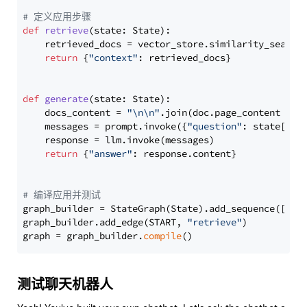
# 定义应用步骤
def
retrieve
(
state: State
):

    retrieved_docs = vector_store.similarity_search
return
 {
"context"
: retrieved_docs}

def
generate
(
state: State
):

    docs_content = 
"\n\n"
.join(doc.page_content 
for
    messages = prompt.invoke({
"question"
: state[
"qu
    response = llm.invoke(messages)

return
 {
"answer"
: response.content}

# 编译应用并测试
graph_builder = StateGraph(State).add_sequence([retr
graph_builder.add_edge(START, 
"retrieve"
)

graph = graph_builder.
compile
测试聊天机器人