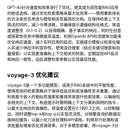
GPT-4o针对速度和效率进行了优化，使其成为高性能RAG应用
的绝佳选择。通过优化检索策略来最大化效率——使用重新排名
的方法来优先考虑与模型相关性最高的文档。在保持检索上下文
简洁的同时，减少令牌消耗，并确保提示遵循结构化格式。将温
度调整至（0.1-0.2）以获得精确、基于事实的响应，同时在创意
或探索性任务中略微提高温度。利用OpenAI API的流媒体功能来
优化响应速度，减少实时应用的延迟。实施提示模板以标准化输
入并减少响应中的变异性。使用混合搜索（结合关键词搜索和向
量搜索）以实现更准确和上下文相关的检索。定期监控API延迟
和响应一致性，动态调整检索参数以实现最佳性能。
voyage-3 优化建议
voyage-3是一个多功能模型，适用于RAG系统中的平衡性能，
使得高效的检索策略对于保持低延迟和高准确性至关重要。通过
利用基于嵌入的相似性搜索和重排序来提升检索效果，以确保包
含相关的上下文。构造提示时需明确上下文分离和简明的指令，
以最大化响应的准确性。将温度设置在0.1到0.3之间，以控制输
出，同时调整top-k和top-p以实现灵活性。对频繁查询的数据实
施响应缓存，以最小化冗余处理和API调用。利用并行处理和请
求批量处理来优化资源效率。对于多模型部署，将voyage-3分