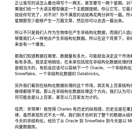
正让我写的话怎么着也得写个一两天，甚至要写一两个星期，对
果我们给一个大语言模型确定一个主题跟提纲，你让它写，它最
就给你写完了，对不对？你不满意的话就再花两分钟写一篇。所
星期那至少能够产生一万篇文章，然后你可以去选一篇出来。
所以不只是我们人作为生物体在产生非结构化数据，而我们人造
够像我们人一样地去产生非结构化数据。所以在这个背景下，非
来会有一个爆发。
那我们知道数据在哪里、数据量有多大，可能就会决定这个市场
板有多高。我坚定地相信，在未来包括现在非结构化数据处理的
是相当大的，有机会应该可以容纳下一个 Oracle、一个非结构
Snowflake、一个非结构化数据的 Databricks。
另外我们看到在结构化数据处理的这个市场，其实有上百家结构
做得都很不错。那么在非结构化数据处理这个方向，我们认为可
司可能会是以上百家，甚至以几百家去为计的。
佳芮
：非常棒！我觉得 Charles 有历史的纵观感，历史总是在
律，虽然表现形式不太一样。我们刚才也听到了整个的数据从结
今天的非结构化，经历了从 Oracle 到 Snowflake 到今天是以 Mi
向量数据库。