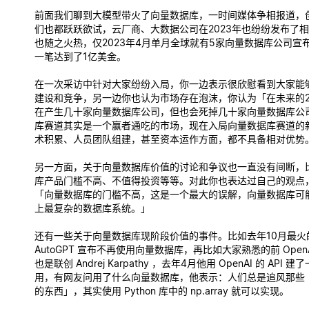
前面我们聊到大模型带火了向量数据库，一时间媒体争相报道，
们也都跃跃欲试，云厂商、大数据公司在2023年也纷纷发布了
也随之火热，仅2023年4月单月全球就有5家向量数据库公司宣
一笔达到了1亿美金。
在一次采访中针对大家纷纷入局，你一边表示很欣慰看到大家能
建设和竞争，另一边你也认为市场存在泡沫，你认为「在未来的2
在产生几十家向量数据库公司，但也会死掉几十家向量数据库公
库赛道其实是一个赢者通吃的市场，现在入局向量数据库赛道的
术积累、人员团队组建，甚至资本运作方面，都不具备相对优势
另一方面，关于向量数据库价值的讨论和争议也一直没有间断，
库产品门槛不高、不值得投资等等。对此你也表达过自己的观点
「向量数据库的门槛不高，这是一个最大的误解，向量数据库可
上最复杂的数据库系统。」
还有一些关于向量数据库现阶段价值的事件。比如去年10月最火的 A
AutoGPT 宣布不再使用向量数据库，再比如大家熟悉的前 Open
也是联创 Andrej Karpathy ，去年4月他用 OpenAI 的 API
用，有网友问用了什么向量数据库，他表示：人们总是追风那些「非常
的东西」，其实使用 Python 库中的 np.array 就可以实现。