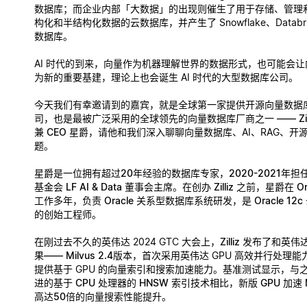
数据库；而企业内部「大数据」的出现则催生了用于存储、管理
构化和半结构化数据的云数据库，并产生了 Snowflake、Databri
数据库。
AI 时代的到来，
向量作为机器理解世界的数据形式，也可能会让
为新的重要基建
，理论上也会诞生 AI 时代的大型数据库公司。
今天我们有幸邀请到的嘉宾，就是
全球第一家提供开源向量数据
司，也是最被广泛采用的全球领先的向量数据库厂商之一 —— Zill
兼 CEO 星爵
，请他和我们深入聊聊向量数据库、AI、RAG、开
题。
星爵是一位拥有超过20年经验的数据库专家，2020-2021年担任过 
基金会 LF AI & Data 董事会主席。在创办 Zilliz 之前，星爵在 O
工作多年，负责 Oracle 关系型数据库系统研发，是 Oracle 12
的创始工程师。
在刚过去不久的英伟达 2024 GTC 大会上，
Zilliz 发布了和
果—— Milvus 2.4版本
，首次采用英伟达 GPU 高效并行处理
提供基于 GPU 的向量索引和搜索加速能力。基准测试显示，
与
进的基于 CPU 处理器的 HNSW 索引技术相比，新版 GPU 加速 M
高达50倍的向量搜索性能提升。