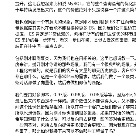
提升。这让我想起来比如说 MySQL，它的整个查询语句的优化
十年持续发展出来的，这个的价值绝对不只是说存一个库这么简
我也观察到一个有意思的现象，就是刚才我们聊到 ES 在往向量
量数据库其实也在看能不能替换掉更多 ES。因为我们公司里边
据库， ES 肯定是非常依赖的，包括在所有的我们去调优的环节
ES 里边的每一步环节，看这一步出在哪，类似去做这些事情。
端正在往中间一点点去走。
包括刚才聊到聚类，因为我们也在用相关的，这里也想请教一下
度来讲，抛开刚才你讲的那些场景，我们有一个很典型的场景，
工程化去做的，就是我们的客户有大量的聊天历史信息，客户经
都在聊什么。这是一个非常经典的需求，然后我们做了一个聚类
条对话都做了向量化，然后去做相似值的匹配。
我们要跑好多脚本，0.97版、0.96版、 0.95版等等，因为不
最后出来的东西是不一样的。这个数值又不能做得太大，又不能
间这个比例还挺难拿捏的，所以在每一个客户上我们都做了非常
所以也想请教，因为刚才你也聊到很多聚类，如果在对话的场景
希望知道聊了什么以后，可以反向再去整理一些问答对会更精准
一些问答对，包括去反向提供更多知识会更精准。因为我现在已
些事了，那比如说我接下来可以不做那些工程量了吗？