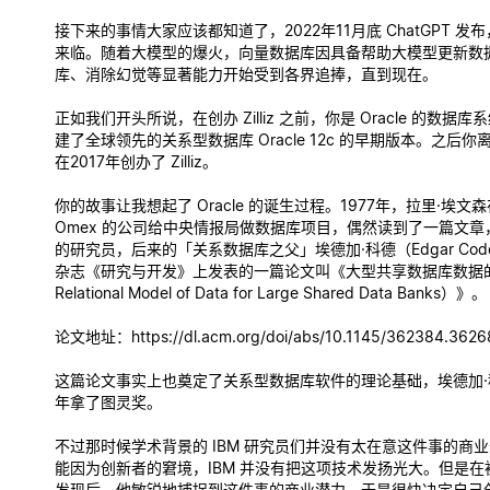
接下来的事情大家应该都知道了，2022年11月底 ChatGPT 发
来临。随着大模型的爆火，向量数据库因具备帮助大模型更新数
库、消除幻觉等显著能力开始受到各界追捧，直到现在。
正如我们开头所说，在创办 Zilliz 之前，你是 Oracle 的数据
建了全球领先的关系型数据库 Oracle 12c 的早期版本。之后你离开 
在2017年创办了 Zilliz。
你的故事让我想起了 Oracle 的诞生过程。1977年，拉里·埃文
Omex 的公司给中央情报局做数据库项目，偶然读到了一篇文章，
的研究员，后来的「关系数据库之父」埃德加·科德（Edgar Codd
杂志《研究与开发》上发表的一篇论文叫《大型共享数据库数据
Relational Model of Data for Large Shared Data Banks）》。
论文地址：https://dl.acm.org/doi/abs/10.1145/362384.3626
这篇论文事实上也奠定了关系型数据库软件的理论基础，埃德加·科
年拿了图灵奖。
不过那时候学术背景的 IBM 研究员们并没有太在意这件事的商
能因为创新者的窘境，IBM 并没有把这项技术发扬光大。但是在
发现后，他敏锐地捕捉到这件事的商业潜力，于是很快决定自己