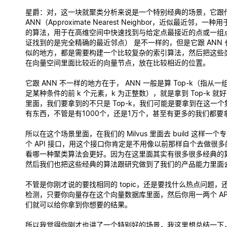
星爵
：对，这一块就聚类分析来说是一个特别经典的场景，它跟
ANN（Approximate Nearest Neighbor，近似最近邻，
的算法，用于在高维空间中快速找到与给定点最接近的点或一组
证找到的是完全精确的最近邻点） 是不一样的，但是它跟 ANN
似的地方，都是需要构建一个比较复杂的索引算法，然后把这些
在向量空间里面比较近的向量节点，放在比较相近的位置。
它跟 ANN 不一样的地方在于， ANN 一般是算 Top-k（指从
足某种条件的前 k 个元素，k 为正整数），就是拿到 Top-k 
里面，我们要拿到的不只是 Top-k，我们可能是要拿到在这一
有东西，不管是有1000个，还是1万个，甚至有更多的我们都要
所以在这个场景里面，在我们的 Milvus 里面去 build 这样一
个 API 接口，用这个接口你肯定是不用像以前那样自个去做很
看哪一种聚类算法会更好。因为在这里面其实有很多很多经典的
然后我们也把这些经典的算法跟研究做到了我们的产品能力里面
不管是你刚才说的要找相同的 topic，还是要找什么热点问题，
检测，只要你向量存在这个向量数据库里面，然后你用一两个 API 的
们就可以给你拿到你想要的结果。
所以我觉得你刚才也讲了一个特别好的场景，我这里想总结一下