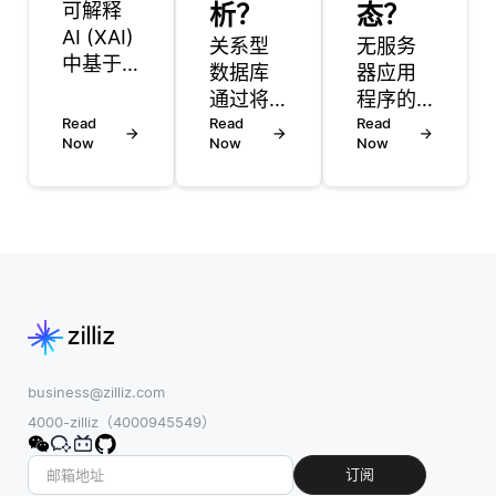
可解释
析？
态？
AI (XAI)
关系型
无服务
中基于
数据库
器应用
示例的
通过将
程序的
解释是
Read
数据组
Read
状态管
Read
指通过
Now
Now
Now
织成结
理与传
来自训
构化的
统应用
练数据
表，以
程序有
的特定
支持报
所不
示例来
告和分
同，因
传达机
析，这
为它们
器学习
使得查
通常由
模型的
询和检
无状态
输出背
索信息
的函数
后的推
变得简
或微服
business@zilliz.com
理的方
单。每
务组
4000-zilliz（4000945549）
法。通
个表包
成。每
过提供
含行和
个函数
订阅
反映模