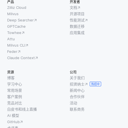
列，其
被设计
产品
开发者
型行为
中行代
为执行
Zilliz Cloud
文档
的相关
表单个
特定的
Milvus
开源项目
实例，
Deep Searcher
性能测试
记录，
任务，
此方法
GPTCache
数据迁移
列代表
并且不
允许用
Towhee
应用集成
这些记
会在调
户更好
Attu
录的属
用之间
Milvus CLI
地理解
性。这
保留信
Feder
模型如
种结构
息。因
Claude Context
何得出
化格式
此，开
其决
允许开
发者必
资源
公司
策。而
发人员
须实现
博客
关于我们
不是仅
使用结
外部存
学习中心
招贤纳士
热招中
仅呈现
构化查
储解决
常用场景
新闻中心
最终的
询语言
方案来
客户案例
合作伙伴
预测或
（SQL）
处理有
竞品对比
活动
决策，
白皮书和线上直播
联系商务
进行复
状态的
基于实
AI 模型
杂查
数据。
例的解
GitHub
询、汇
这可以