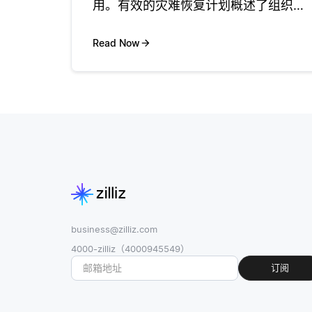
用。有效的灾难恢复计划概述了组织在
出现中断时（无论是由于自然灾害、网
络攻击还是设备故障）将如何维护通信
Read Now
能力。这些计划通常包括数据备份、系
统冗余和替代通信渠道的策略，以确保
员
business@zilliz.com
4000-zilliz（4000945549）
订阅