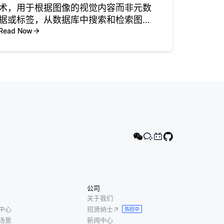
术，用于根据图像的视觉内容而非元数
据或标签，从数据库中搜索和检索图
像。在CBIR中，图像根据颜色、纹理、
Read Now
形状和空间排列等特征进行分析。这使
得用户能够找到与查询图像在视觉上相
似的图像，特别适用于医疗影像、电
公司
关于我们
中心
招贤纳士
热招中
场景
新闻中心