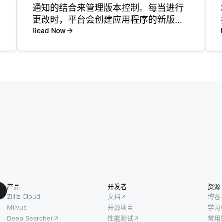
通知的结合来管理版本控制。每当进行
更改时，平台会创建应用程序的新版
本，使用户能够访问最新的功能和更
Read Now
新，而无需手动安装。大多数SaaS应用
程序使用基于云的代码库，允许开发人
员高效地推送更改。这些更新会同时
产品
开发者
资源
Zilliz Cloud
文档
博客
Milvus
开源项目
学习
Deep Searcher
性能测试
常用