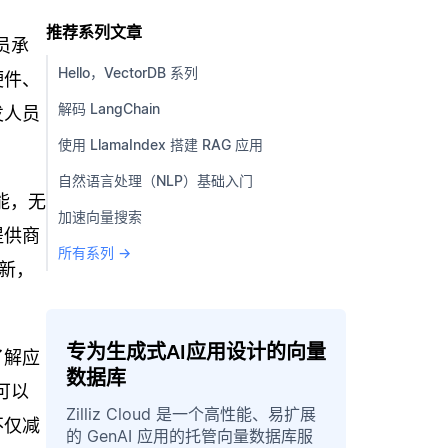
推荐系列文章
员承
Hello，VectorDB 系列
硬件、
解码 LangChain
发人员
使用 LlamaIndex 搭建 RAG 应用
自然语言处理（NLP）基础入门
能，无
加速向量搜索
提供商
所有系列 →
新，
专为生成式AI应用设计的向量
了解应
数据库
可以
Zilliz Cloud 是一个高性能、易扩展
不仅减
的 GenAI 应用的托管向量数据库服