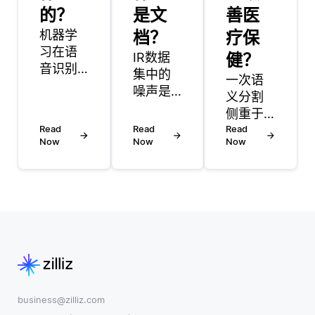
的？
是文
善医
机器学
档？
疗保
习在语
IR数据
健？
音识别
集中的
一次语
中起着
噪声是
义分割
关键作
指可能
侧重于
用，它
对检索
Read
Read
使用单
Read
使系统
过程产
Now
Now
Now
个注释
能够从
生负面
示例作
数据中
影响的
为参考
学习并
不相关
来分割
随着时
或低质
图像中
间的推
量数
的对
移提高
据。为
象。这
其准确
了处理
是通过
性。语
噪声，
少镜头
音识别
IR系统
学习技
business@zilliz.com
的核心
通常使