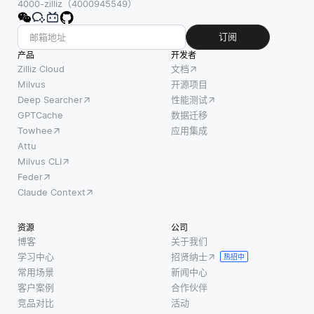
术来实
4000-zilliz（4000945549）
是将口
用预处
现的，
语转换
理技
该技术
订阅
为文
术，例
训练模
产品
本。由
开发者
如文本
型以从
Zilliz Cloud
文档
于口
清理 (删
最小的
Milvus
开源项目
音，发
除停用
Deep Searcher
性能测试
标记数
音，背
词，特
GPTCache
数据迁移
据中进
景噪音
殊字符
Towhee
应用集成
行概
和个人
和不相
Attu
括。 模
说话风
Milvus CLI
关的内
型通常
格的变
Feder
容)，并
使用特
化，这
Claude Context
在索引
征提取
项任务
之前过
和度量
很复
资源
公司
滤掉低
学习的
杂。机
博客
关于我们
质量的
组合。
学习中心
招贤纳士
器学习
热招中
文档。
例如，
常用场景
新闻中心
算法通
另一种
卷积神
客户案例
合作伙伴
过分析
方法是
经网络
竞品对比
活动
大型口