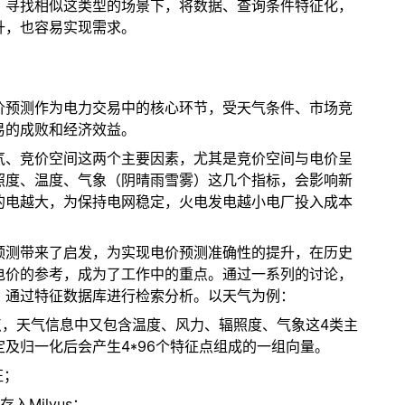
、寻找相似这类型的场景下，将数据、查询条件特征化，
升，也容易实现需求。
价预测作为电力交易中的核心环节，受天气条件、市场竞
易的成败和经济效益。
气、竞价空间这两个主要因素，尤其是竞价空间与电价呈
照度、温度、气象（阴晴雨雪雾）这几个指标，会影响新
的电越大，为保持电网稳定，火电发电越小电厂投入成本
预测带来了启发，为实现电价预测准确性的提升，在历史
电价的参考，成为了工作中的重点。通过一系列的讨论，
，通过特征数据库进行检索分析。以天气为例：
时点，天气信息中又包含温度、风力、辐照度、气象这4类主
及归一化后会产生4*96个特征点组成的一组向量。
征；
Milvus；