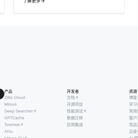
了解更多
产品
开发者
资源
Zilliz Cloud
文档
博客
Milvus
开源项目
学习
Deep Searcher
性能测试
常用
GPTCache
数据迁移
客户
Towhee
应用集成
竞品
Attu
白皮