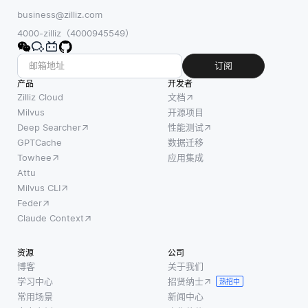
business@zilliz.com
4000-zilliz（4000945549）
订阅
产品
开发者
Zilliz Cloud
文档
Milvus
开源项目
Deep Searcher
性能测试
GPTCache
数据迁移
Towhee
应用集成
Attu
Milvus CLI
Feder
Claude Context
资源
公司
博客
关于我们
学习中心
招贤纳士
热招中
常用场景
新闻中心