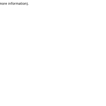
 more information)
.