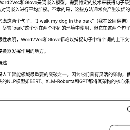
Word2Vec和Glove是词嵌入模型。需要特定的技术来获得句
方法对词嵌入进行平均加权。不幸的是，这些方法通常会产生次优
这两个句子：“I walk my dog in the park”（我在公园遛狗）和“I
。尽管“park”这个词在两个不同的环境中使用，但它在这两个句
限性表明，Word2Vec和Glove都难以捕捉句子中每个词的上
变换器发挥作用的地方。
概述
是人工智能领域最重要的突破之一，因为它们具有灵活的架构，
的NLP模型如BERT、XLM-Roberta和GPT都将其架构