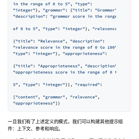
in the range of 0 to 5"
, 
"type"
"integer"
}, 
"grammar"
: {
"title"
: 
"Grammar"
"description"
: 
"grammar score in the range

of 0 to 5"
, 
"type"
: 
"integer"
}, 
"relevance"
:

{
"title"
: 
"Relevance"
, 
"description"
"relevance score in the range of 0 to 100"
"type"
: 
"integer"
}, 
"appropriateness"
:

{
"title"
: 
"Appropriateness"
, 
"description"
"appropriateness score in the range of 0 to

5"
, 
"type"
: 
"integer"
}}, 
"required"
:

[
"content"
, 
"grammar"
, 
"relevance"
"appropriateness"
一旦我们有了上述定义的模式，我们可以构建其他提示组
件：上下文、参考和响应。