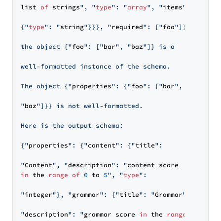
list 
of
 strings
", "
type
": "
array
", "
items
":

{"
type
": "
string
"}}}, "
required
": ["
foo
"]}}

the object {"
foo
": ["
bar
", "
baz
"]} is a

well-formatted instance of the schema.

The object {"
properties
": {"
foo
": ["
bar
",

"
baz
"]}} is not well-formatted.

Here is the output schema:

{"
properties
": {"
content
": {"
title
":

"
Content
", "
description
": "
in
 the 
range
of
0
 to 
5
", "
type
":

"
integer
"}, "
grammar
": {"
title
": "
Grammar
",

"
description
": "
grammar score 
in
 the 
range