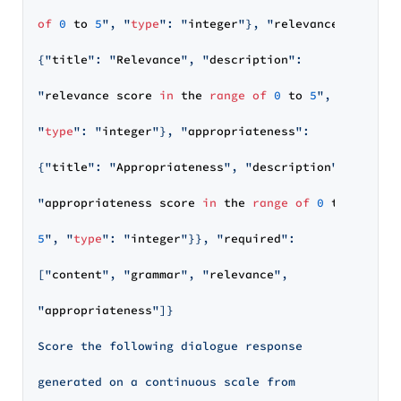
of
0
 to 
5
", "
type
": "
integer
"}, "
relevance
":

{"
title
": "
Relevance
", "
description
":

"
relevance score 
in
 the 
range
of
0
 to 
5
",

"
type
": "
integer
"}, "
appropriateness
":

{"
title
": "
Appropriateness
", "
description
":

"
appropriateness score 
in
 the 
range
of
0
 to

5
", "
type
": "
integer
"}}, "
required
":

["
content
", "
grammar
", "
relevance
",

"
appropriateness
"]}

Score the following dialogue response

generated on a continuous scale from
