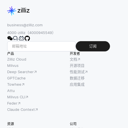
business@zilliz.com
4000-zilliz（4000945549）
订阅
产品
开发者
Zilliz Cloud
文档
Milvus
开源项目
Deep Searcher
性能测试
GPTCache
数据迁移
Towhee
应用集成
Attu
Milvus CLI
Feder
Claude Context
资源
公司