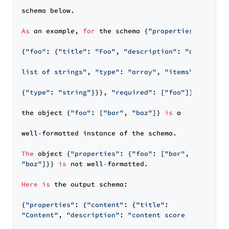
schema below.

As
 an example, 
for
 the schema {
"properties"
:

{
"foo"
: {
"title"
: 
"Foo"
, 
"description"
: 
"a

list of strings"
, 
"type"
: 
"array"
, 
"items"
:

{
"type"
: 
"string"
}}}, 
"required"
: [
"foo"
]}}

the object {
"foo"
: [
"bar"
, 
"baz"
]} 
is
 a

well
-
formatted instance of the schema.

The
 object {
"properties"
: {
"foo"
: [
"bar"
"baz"
]}} 
is
 not well
-
formatted.

Here
is
 the output schema:

{
"properties"
: {
"content"
: {
"title"
"Content"
, 
"description"
: 
"content score
