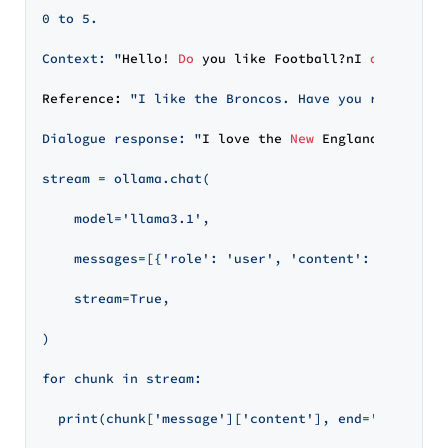
0 to 5.

Context: "
Hello! 
Do
 you like Football?nI 
do
. 
Do
 yo
Reference: 
"I like the Broncos. Have you read the I
Dialogue response: "
I love the 
New
 England Patriot
stream = ollama.chat(

    model='llama3.1',

    messages=[{'role': 'user', 'content': prompt}],
    stream=True,

)

for chunk in stream:

  print(chunk['message']['content'], end='', flush=