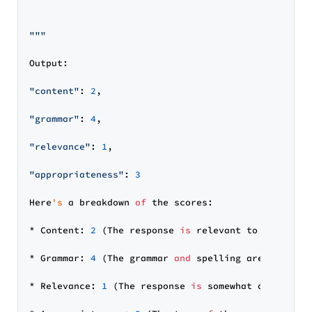
"""
Output:

"content"
: 
2
,

"grammar"
: 
4
,

"relevance"
: 
1
,

"appropriateness"
: 
3
Here
's
 a breakdown 
of
 the scores:

* Content: 
2
 (The response 
is
 relevant to the topi
* Grammar: 
4
 (The grammar 
and
 spelling are mostly 
* Relevance: 
1
 (The response 
is
 somewhat off-topic