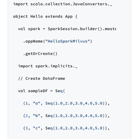
import scala.collection.JavaConverters._

object Hello extends App {

  val spark = SparkSession.builder().master(
"local
    .appName(
"HelloSparkMilvus"
)

    .getOrCreate()

  import spark.implicits._

  // Create DataFrame

  val sampleDF = Se
q(

    (1, "a", Seq(1.0,2.0,3.0,4.0,5.0)
),

    (
2
, 
"b"
, Se
q(1.0,2.0,3.0,4.0,5.0)
),

    (
3
, 
"c"
, Se
q(1.0,2.0,3.0,4.0,5.0)
),
