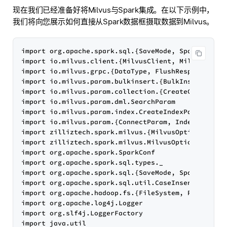
现在我们已经准备好将Milvus与Spark集成。在以下示例中，
我们将向您展示如何直接从Spark数据框摄取数据到Milvus。
import org.apache.spark.sql.{SaveMode, SparkSession
import io.milvus.client.{MilvusClient, MilvusServic
import io.milvus.grpc.{DataType, FlushResponse, Imp
import io.milvus.param.bulkinsert.{BulkInsertParam,
import io.milvus.param.collection.{CreateCollection
import io.milvus.param.dml.SearchParam

import io.milvus.param.index.CreateIndexParam

import io.milvus.param.{ConnectParam, IndexType, Me
import zilliztech.spark.milvus.{MilvusOptions, Milv
import zilliztech.spark.milvus.MilvusOptions._

import org.apache.spark.SparkConf

import org.apache.spark.sql.types._

import org.apache.spark.sql.{SaveMode, SparkSession
import org.apache.spark.sql.util.CaseInsensitiveStr
import org.apache.hadoop.fs.{FileSystem, Path}

import org.apache.log4j.Logger

import org.slf4j.LoggerFactory

import java.util
