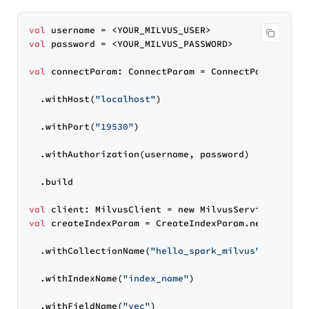
val
val
 password = <YOUR_MILVUS_PASSWORD>

val
 connectParam: ConnectParam = ConnectParam.newBu
  .withHost(
"localhost"
)

  .withPort(
"19530"
)

  .withAuthorization(username, password)

  .build

val
val
 createIndexParam = CreateIndexParam.newBuilder(
  .withCollectionName(
"hello_spark_milvus"
)

  .withIndexName(
"index_name"
)

  .withFieldName(
"vec"
)
