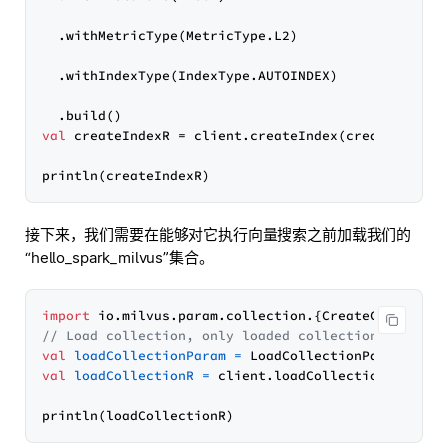
  .withMetricType(MetricType.L2)

  .withIndexType(IndexType.AUTOINDEX)

val
 createIndexR = client.createIndex(createIndexPa
接下来，我们需要在能够对它执行向量搜索之前加载我们的
“hello_spark_milvus”集合。
import
// Load collection, only loaded collection can be 
val
loadCollectionParam
=
 LoadCollectionParam.newB
val
loadCollectionR
=
 client.loadCollection(loadCol