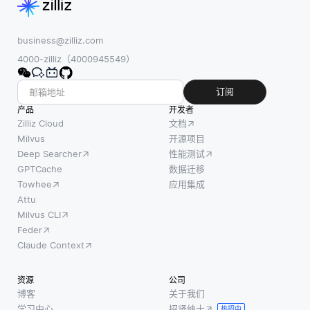
business@zilliz.com
4000-zilliz（4000945549）
订阅
产品
开发者
Zilliz Cloud
文档
Milvus
开源项目
Deep Searcher
性能测试
GPTCache
数据迁移
Towhee
应用集成
Attu
Milvus CLI
Feder
Claude Context
资源
公司
博客
关于我们
学习中心
招贤纳士
热招中