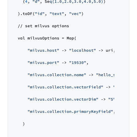
    (
4
, 
"d"
, Se
q(1.0,2.0,3.0,4.0,5.0)
)

  ).toDF(
"id"
, 
"text"
, 
"vec"
)

  // set milvus options

  val milvusOptions = Map(

"milvus.host"
 -> 
"localhost"
 -> uri,

"milvus.port"
 -> 
"19530"
,

"milvus.collection.name"
 -> 
"hello_spark_mil
"milvus.collection.vectorField"
 -> 
"vec"
,

"milvus.collection.vectorDim"
 -> 
"5"
,

"milvus.collection.primaryKeyField"
, 
"id"
    )
