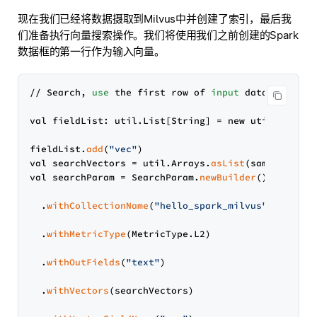
现在我们已经将数据摄取到Milvus中并创建了索引，最后我
们准备执行向量搜索操作。我们将使用我们之前创建的Spark
数据框的第一行作为输入向量。
// Search, 
use
 the first row of 
input
 dataframe as 
val fieldList: util.List[String] = new util.ArrayLi
fieldList.
add
(
"vec"
)

val searchVectors = util.Arrays.
asList
(sampleDF.
fi
val searchParam = SearchParam.
newBuilder
()

  .
withCollectionName
(
"hello_spark_milvus"
)

  .
withMetricType
(MetricType.L2)

  .
withOutFields
(
"text"
)

  .
withVectors
(searchVectors)
