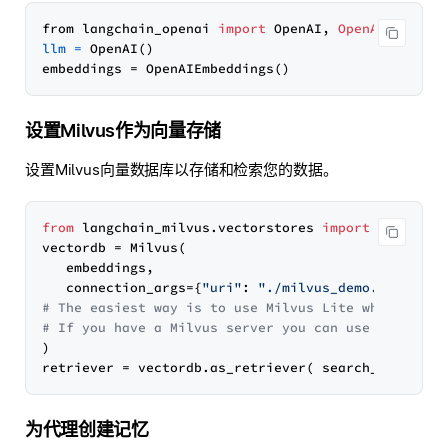
from langchain_openai 
import
 OpenAI, 
OpenAIEmbeddi
llm
=
 OpenAI()

设置Milvus作为向量存储
设置Milvus向量数据库以存储和检索您的数据。
from
 langchain_milvus.vectorstores 
import
 Milvus

vectordb = Milvus(

   embeddings,

   connection_args={
"uri"
: 
"./milvus_demo.db"
# The easiest way is to use Milvus Lite where ever
# If you have a Milvus server you can use the serv
)

retriever = vectordb.as_retriever( search_kwargs=
d
为代理创建记忆