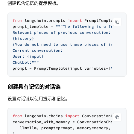
创建包含记忆的提示模板。
from
 langchain.prompts 
import
 PromptTemplate

prompt_template = 
"""The following is a friendly c
Relevant pieces of previous conversation:

{history}

(You do not need to use these pieces of information
Current conversation:

User: {input}

Chatbot:"""
prompt = PromptTemplate(input_variables=[
"history"
创建具有记忆的对话链
设置对话链以使用提示和记忆。
from
 langchain.chains 
import
 ConversationChain

conversation_with_memory = ConversationChain(

   llm=llm, prompt=prompt, memory=memory, verbose=