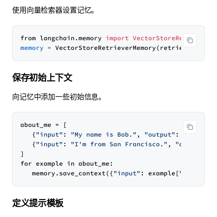
使用向量检索器设置记忆。
from langchain.memory 
import
VectorStoreRetrieverM
memory
=
保存初始上下文
向记忆中添加一些初始信息。
about_me = [

   {
"input"
: 
"My name is Bob."
, 
"output"
: 
"Got it!
   {
"input"
: 
"I'm from San Francisco."
, 
"output"
: 
]

for example in about_me:

   memory.save_context({
"input"
: example[
"input"
]}
定义提示模板