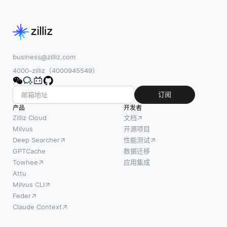
business@zilliz.com
4000-zilliz（4000945549）
订阅
产品
开发者
Zilliz Cloud
文档
Milvus
开源项目
Deep Searcher
性能测试
GPTCache
数据迁移
Towhee
应用集成
Attu
Milvus CLI
Feder
Claude Context