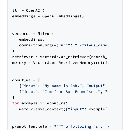
llm = OpenAI()

embeddings = OpenAIEmbeddings()

vectordb = Milvus(

   embeddings,

   connection_args={
"uri"
: 
"./milvus_demo.db"
},

)

retriever = vectordb.as_retriever(search_kwargs=
di
memory = VectorStoreRetrieverMemory(retriever=retri
about_me = [

   {
"input"
: 
"My name is Bob."
, 
"output"
: 
"Got it!
   {
"input"
: 
"I'm from San Francisco."
, 
"output"
: 
for
 example 
in
 about_me:

   memory.save_context({
"input"
: example[
"input"
]}
prompt_template = 
"""The following is a friendly c