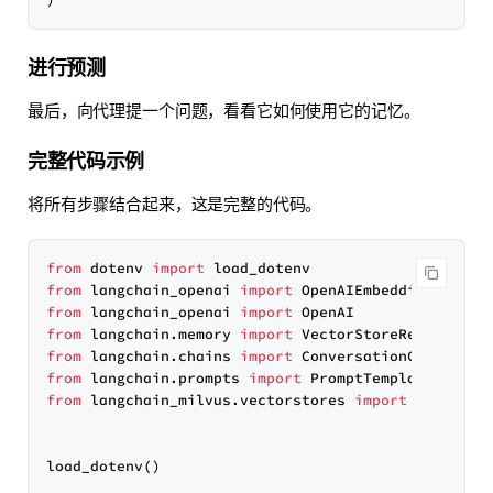
进行预测
最后，向代理提一个问题，看看它如何使用它的记忆。
完整代码示例
将所有步骤结合起来，这是完整的代码。
from
 dotenv 
import
from
 langchain_openai 
import
from
 langchain_openai 
import
from
 langchain.memory 
import
from
 langchain.chains 
import
from
 langchain.prompts 
import
from
 langchain_milvus.vectorstores 
import
 Milvus

load_dotenv()
