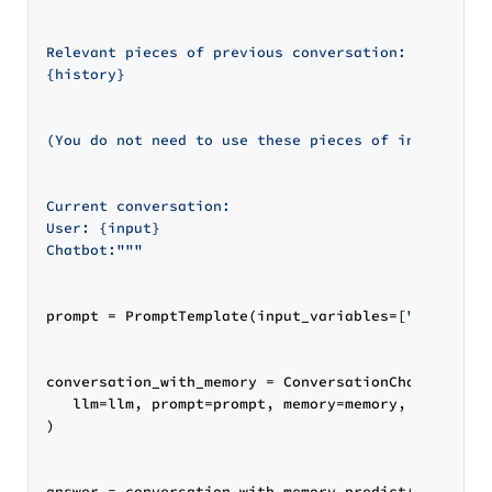
Relevant pieces of previous conversation:

{history}

(You do not need to use these pieces of information
Current conversation:

User: {input}

Chatbot:"""
prompt = PromptTemplate(input_variables=[
"history"
conversation_with_memory = ConversationChain(

   llm=llm, prompt=prompt, memory=memory, verbose=
)

answer = conversation_with_memory.predict(
input
=
"W