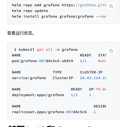
helm repo add grafana https:
//grafana.github.io/he
helm repo update

helm install grafana grafana/grafana --
namespace
 g
查看运行状态。
 ❯ kubectl 
get
all
-
n grafana                      
NAME                          READY   STATUS    RES
pod
/
grafana
-987
d4c5c6
-
sb8t9   
1
/
1
Running
1
 
NAME              TYPE        CLUSTER
-
IP      
EXTE
service
/
grafana   ClusterIP   
10.43
.114
.168
<
non
NAME                      READY   UP
-
TO
-
DATE
   AVAI
deployment.apps
/
grafana   
1
/
1
1
1
NAME                                DESIRED   
CURR
replicaset.apps
/
grafana
-987
d4c5c6   
1
1