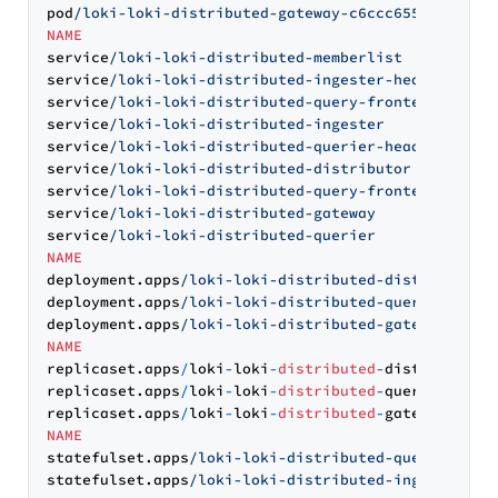
pod
/loki-loki-distributed-gateway-c6ccc655b-mkg5j 
NAME
service
/loki-loki-distributed-memberlist          
service
/loki-loki-distributed-ingester-headless   
service
/loki-loki-distributed-query-frontend-headl
service
/loki-loki-distributed-ingester            
service
/loki-loki-distributed-querier-headless    
service
/loki-loki-distributed-distributor         
service
/loki-loki-distributed-query-frontend      
service
/loki-loki-distributed-gateway             
service
/loki-loki-distributed-querier             
NAME
deployment.apps
/loki-loki-distributed-distributor 
deployment.apps
/loki-loki-distributed-query-fronte
deployment.apps
/loki-loki-distributed-gateway     
NAME
replicaset.apps
/
loki
-
loki
-
distributed
-
distributor
-
replicaset.apps
/
loki
-
loki
-
distributed
-
query
-
fronte
replicaset.apps
/
loki
-
loki
-
distributed
-
gateway
-
c6cc
NAME
statefulset.apps
/loki-loki-distributed-querier    
statefulset.apps
/loki-loki-distributed-ingester   