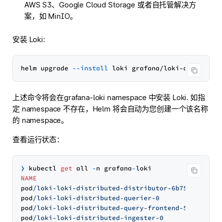
AWS S3、Google Cloud Storage 或者自托管解决方
案，如 MinIO。
安装 Loki:
helm upgrade 
--install
 loki grafana/loki-distribut
上述命令将会在grafana-loki namespace 中安装 Loki. 如指
定 namespace 不存在，Helm 将会自动为您创建一个该名称
的 namespace。
查看运行状态：
❯
 kubectl 
get
 all 
-
n grafana
-
NAME
pod
/loki-loki-distributed-distributor-6b75796c6b-q
pod
/loki-loki-distributed-querier-0               
pod
/loki-loki-distributed-query-frontend-55574bdd6
pod
/loki-loki-distributed-ingester-0              