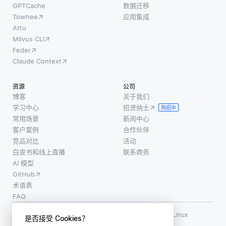
GPTCache
数据迁移
Towhee
应用集成
Attu
Milvus CLI
Feder
Claude Context
资源
公司
博客
关于我们
学习中心
招贤纳士
热招中
常用场景
新闻中心
客户案例
合作伙伴
竞品对比
活动
白皮书和线上直播
联系商务
AI 模型
GitHub
术语表
FAQ
使用条款
·
个人信息保护政策
·
数据安全政策
LF AI、LF AI & Data、Milvus，以及相关的开源项目名称为 Linux
是否接受 Cookies？
Foundation 所有商标