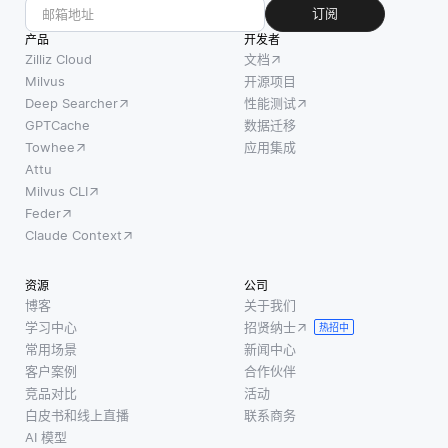
订阅
产品
开发者
Zilliz Cloud
文档
Milvus
开源项目
Deep Searcher
性能测试
GPTCache
数据迁移
Towhee
应用集成
Attu
Milvus CLI
Feder
Claude Context
资源
公司
博客
关于我们
学习中心
招贤纳士
热招中
常用场景
新闻中心
客户案例
合作伙伴
竞品对比
活动
白皮书和线上直播
联系商务
AI 模型