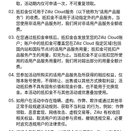
取，活动期内仅可申请一次，不可重复领取。
抵扣金仅可用于Zilliz Cloud服务（以下统称为“适用产品服
务”）的收费。抵扣金不适用于活动指定外的产品服务，当
您使用非适用产品服务时，我们将对非适用产品服务全额收
费。
在您通过抵扣金审核后，抵扣金会发放至您的Zilliz Cloud账
户；账户中的抵扣金可覆盖您在Zilliz Cloud 指定区域(包括
国内站和国际节点)的适用产品服务用量；抵扣金可抵扣产
品服务产生的用量，扣完为止。当抵扣金不足以抵扣您所使
用的适用产品服务用量时，我们将对超出部分的用量全额计
费。
您参加活动所购买的适用产品服务及所获得的相应权益，仅
限本账号使用，不得转让、出售或以其他方式换取利益；活
动抵扣券不具有固有价值和现金价值，也不能用于兑换现
金。本活动的抵扣金不与其他活动或优惠叠加使用。
如用户在活动中存在隐瞒、虚构、作弊、欺诈或通过其他非
正常手段规避活动规则、获取不当利益 的行为，例如：作弊
领取、恶意套现、网络攻击、虚假交易等，Zilliz 有权收回
相关权益、取消用户的活动参与资格，撤销违规交易，必要
时追究违规用户的法律责任。