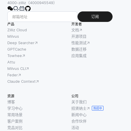
效率。
送到中
4000-zilliz（4000945549）
语言，
无服务
央服务
分析文
器计算
器。通
订阅
本数据
允许开
过在智
产品
开发者
以执行
发人员
能手
Zilliz Cloud
文档
翻译，
在响应
机、传
Milvus
开源项目
情感分
Deep Searcher
性能测试
事件时
感器或
析和文
GPTCache
数据迁移
运行代
边缘服
本摘要
Towhee
应用集成
码，而
务器等
等任
Attu
无需管
设备上
Milvus CLI
务。另
理服务
执行人
Feder
一方
器。云
工智能
Claude Context
面，计
服务提
算法，
算机视
供商自
系统可
资源
公司
觉处理
动处理
以即时
博客
关于我们
图像和
资源分
筛选、
学习中心
招贤纳士
热招中
视频等
配和按
分析和
常用场景
新闻中心
视觉数
需扩
响应数
客户案例
合作伙伴
据，执
展，而
据，而
竞品对比
活动