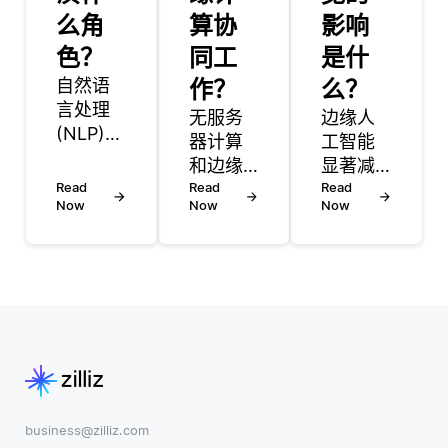
么角
算协
影响
色？
同工
是什
自然语
作？
么？
言处理
无服务
边缘人
(NLP)
器计算
工智能
和计算
和边缘
显著减
机视觉
Read
计算是
Read
少了对
Read
之间的
Now
Now
Now
两种不
网络带
主要区
同的模
宽的依
别在于
型，当
赖，通
它们处
它们结
过在数
理的数
合在一
据源附
据类
起时，
近处理
型。
可以提
数据，
NLP专
高应用
而不是
注于理
程序的
将所有
解和生
性能和
数据发
business@zilliz.com
成人类