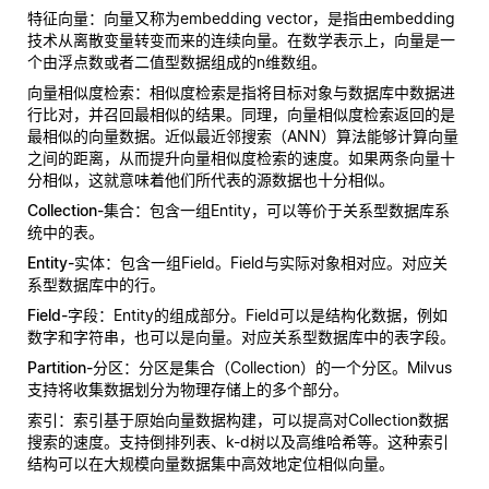
特征向量
：向量又称为embedding vector，是指由embedding
技术从离散变量转变而来的连续向量。在数学表示上，向量是一
个由浮点数或者二值型数据组成的n维数组。
向量相似度检索
：相似度检索是指将目标对象与数据库中数据进
行比对，并召回最相似的结果。同理，向量相似度检索返回的是
最相似的向量数据。近似最近邻搜索（ANN）算法能够计算向量
之间的距离，从而提升向量相似度检索的速度。如果两条向量十
分相似，这就意味着他们所代表的源数据也十分相似。
Collection-集合
：包含一组Entity，可以等价于关系型数据库系
统中的表。
Entity-实体
：包含一组Field。Field与实际对象相对应。对应关
系型数据库中的行。
Field-字段
：Entity的组成部分。Field可以是结构化数据，例如
数字和字符串，也可以是向量。对应关系型数据库中的表字段。
Partition-分区
：分区是集合（Collection）的一个分区。Milvus
支持将收集数据划分为物理存储上的多个部分。
索引
：索引基于原始向量数据构建，可以提高对Collection数据
搜索的速度。支持倒排列表、k-d树以及高维哈希等。这种索引
结构可以在大规模向量数据集中高效地定位相似向量。