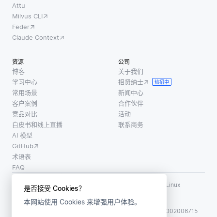
Attu
Milvus CLI
Feder
Claude Context
资源
公司
博客
关于我们
学习中心
招贤纳士
热招中
常用场景
新闻中心
客户案例
合作伙伴
竞品对比
活动
白皮书和线上直播
联系商务
AI 模型
GitHub
术语表
FAQ
使用条款
·
个人信息保护政策
·
数据安全政策
LF AI、LF AI & Data、Milvus，以及相关的开源项目名称为 Linux
是否接受 Cookies？
Foundation 所有商标
本网站使用 Cookies 来增强用户体验。
版权所有 ©2026 上海赜睿信息科技有限公司保留所有权利
ICP 备案:
沪ICP备2023014543号-1
沪公网安备31011002006715