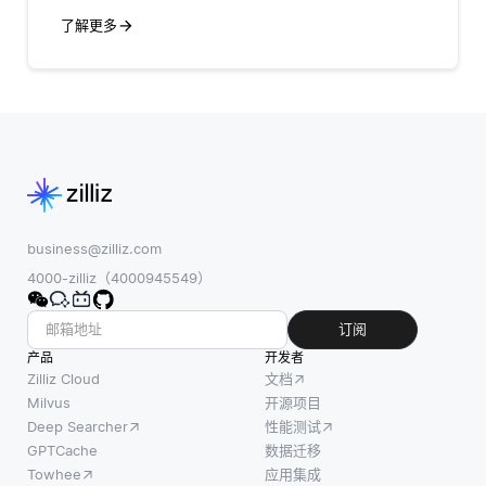
用户体验。
了解更多
business@zilliz.com
4000-zilliz（4000945549）
订阅
产品
开发者
Zilliz Cloud
文档
Milvus
开源项目
Deep Searcher
性能测试
GPTCache
数据迁移
Towhee
应用集成