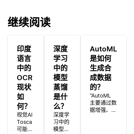
继续阅读
印度
深度
AutoML
语言
学习
是如何
中的
中的
生成合
OCR
模型
成数据
现状
蒸馏
的？
如
是什
“AutoML
主要通过数
何？
么？
据增强、生
视觉AI
深度学
成建模和仿
Tosca
习中的
真等技术生
可能是
模型蒸
成合成数