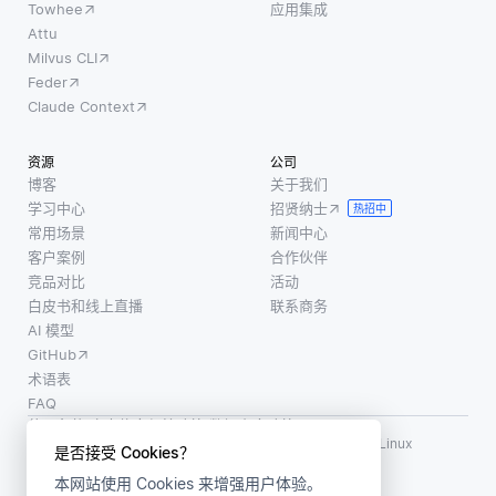
Towhee
应用集成
到端测
能。其
Attu
试。当
主要思
Milvus CLI
与视觉
想是将
Feder
AI集成
教师模
Claude Context
时，
型学习
Tosca
到的知
资源
公司
可以分
识转移
博客
关于我们
析应用
给学生
学习中心
招贤纳士
热招中
程序中
模型，
常用场景
新闻中心
的视觉
从而使
客户案例
合作伙伴
元素，
其能够
竞品对比
活动
白皮书和线上直播
联系商务
以增强
以较低
AI 模型
自动化
的计算
GitHub
测试工
开销和
术语表
作流
更快的
FAQ
程，例
推理时
使用条款
·
个人信息保护政策
·
数据安全政策
间进行
LF AI、LF AI & Data、Milvus，以及相关的开源项目名称为 Linux
是否接受 Cookies？
Foundation 所有商标
预测。
本网站使用 Cookies 来增强用户体验。
版权所有 ©2026 上海赜睿信息科技有限公司保留所有权利
这