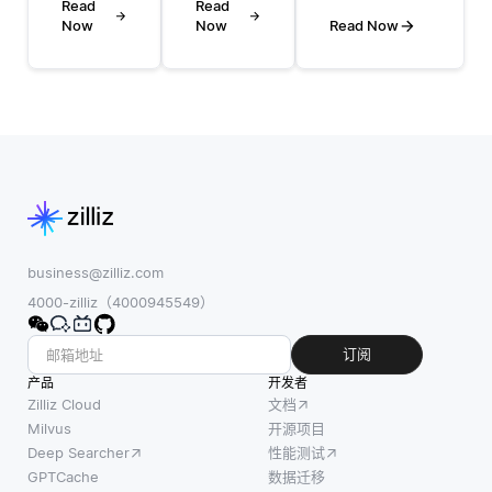
指
Read
馏是一
Read
据。数据增
Now
Now
Read Now
Tosca
种简化
强涉及修改
自动化
大型复
现有数据以
套件中
杂模型
创建新样
涉及视
（通常
本，同时保
觉AI技
称为
留原始数据
术的特
“教师”
的特征。例
定实现
模型）
如，在图像
或框
为更
数据的情况
架。
小、更
下，通过翻
Tosca
高效版
business@zilliz.com
转、旋转或
是一种
本（称
4000-zilliz（4000945549）
调整亮度等
测试自
为“学
技术可以显
动化工
生”模
订阅
著增加数据
具，广
型）的
产品
开发者
集的规模，
泛用于
技术，
Zilliz Cloud
文档
而无需收集
自动化
而不会
Milvus
开源项目
新图像。这
Deep Searcher
性能测试
应用程
显著降
个过程有
GPTCache
数据迁移
序的端
低其性